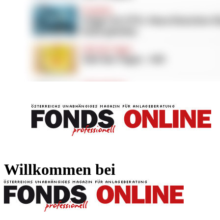
FONDS professionell
FONDS professi
Willkommen bei