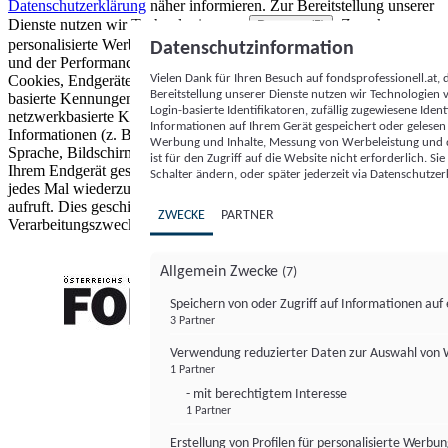
Datenschutzerklärung
näher informieren.
Zur Bereitstellung unserer
Dienste nutzen wir Technologien von
. Zwecke:
Partnern (5)
personalisierte Werbung und Inhalte, Messung von Werbeleistung
Datenschutzinformation
und der Performance von Inhalten sowie Zielgruppenforschung.
Vielen Dank für Ihren Besuch auf fondsprofessionell.at
Cookies, Endgeräte- oder ähnliche Online-Kennungen (z. B. login-
Bereitstellung unserer Dienste nutzen wir Technologien
basierte Kennungen, zufällig generierte Kennungen,
Login-basierte Identifikatoren, zufällig zugewiesene Id
netzwerkbasierte Kennungen) können zusammen mit anderen
Informationen auf Ihrem Gerät gespeichert oder gelese
Informationen (z. B. Browsertyp und Browserinformationen,
Werbung und Inhalte, Messung von Werbeleistung und d
Sprache, Bildschirmgröße, unterstützte Technologien usw.) auf
ist für den Zugriff auf die Website nicht erforderlich. S
Ihrem Endgerät gespeichert oder von dort ausgelesen werden, um es
Schalter ändern, oder später jederzeit via Datenschutzer
jedes Mal wiederzuerkennen, wenn es eine App oder einer Webseite
aufruft. Dies geschieht für einen oder mehrere der hier aufgeführten
ZWECKE
PARTNER
Verarbeitungszwecke.
Allgemein Zwecke
(7)
Speichern von oder Zugriff auf Informationen au
3 Partner
FONDS professionell
Verwendung reduzierter Daten zur Auswahl von
1 Partner
- mit berechtigtem Interesse
1 Partner
Erstellung von Profilen für personalisierte Werbu