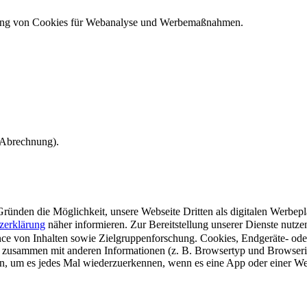
ndung von Cookies für Webanalyse und Werbemaßnahmen.
e Abrechnung).
ünden die Möglichkeit, unsere Webseite Dritten als digitalen Werbeplat
zerklärung
näher informieren.
Zur Bereitstellung unserer Dienste nutz
e von Inhalten sowie Zielgruppenforschung. Cookies, Endgeräte- ode
 zusammen mit anderen Informationen (z. B. Browsertyp und Browserin
n, um es jedes Mal wiederzuerkennen, wenn es eine App oder einer Webs