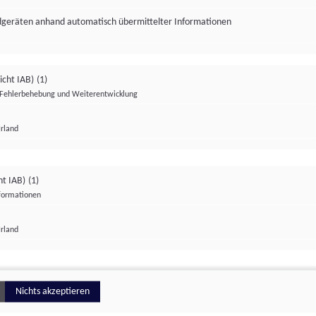
ndgeräten anhand automatisch übermittelter Informationen
icht IAB)
(1)
Fehlerbehebung und Weiterentwicklung
Irland
Impressum
Datenschutzerklärung
Datenschutzeinstellungen
ht IAB)
(1)
nformationen
Irland
ionell
Nichts akzeptieren