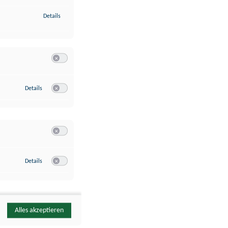
zu Identifikation von Endgeräten anhand automatisch übermittelte
Details
Switch zum Einwilligen bzw. Ablehnen der Kategorie Analyse / 
zu Google Analytics
Details
Switch zum Einwilligen bzw. Ablehnen des Dienstes Google Ana
Switch zum Einwilligen bzw. Ablehnen der Kategorie Sonstige 
zu YouTube
Details
Switch zum Einwilligen bzw. Ablehnen des Dienstes YouTube
Alles akzeptieren