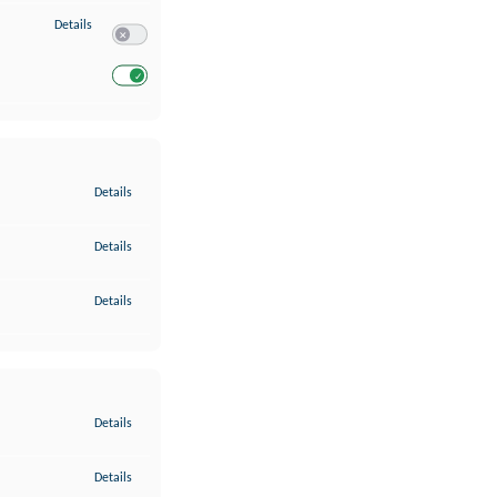
zu Entwicklung und Verbesserung der Angebote
Details
Switch zum Einwilligen bzw. Ablehnen des Dienstes Entwickl
Switch zum Einwilligen bzw. Ablehnen des Dienstes Entwicklu
zu Gewährleistung der Sicherheit, Verhinderung und Aufdeckung v
Details
zu Bereitstellung und Anzeige von Werbung und Inhalten
Details
zu Ihre Entscheidungen zum Datenschutz speichern und übermittel
Details
zu Abgleichung und Kombination von Daten aus unterschiedlichen 
Details
zu Verknüpfung verschiedener Endgeräte
Details