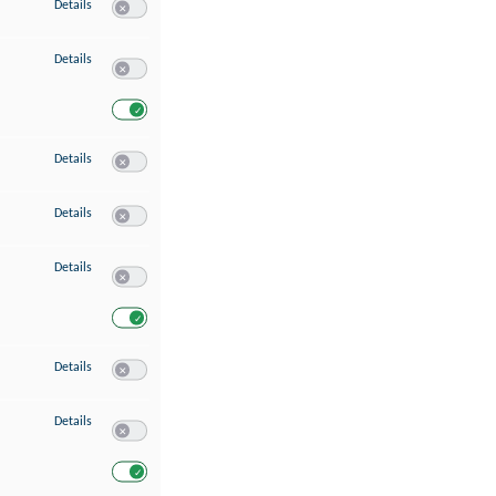
zu Speichern von oder Zugriff auf Informationen auf einem Endgerät
Details
Switch zum Einwilligen bzw. Ablehnen des Dienstes Speichern 
zu Verwendung reduzierter Daten zur Auswahl von Werbeanzeigen
Details
Switch zum Einwilligen bzw. Ablehnen des Dienstes Verwend
Switch zum Einwilligen bzw. Ablehnen des Dienstes Verwendu
zu Erstellung von Profilen für personalisierte Werbung
Details
Switch zum Einwilligen bzw. Ablehnen des Dienstes Erstellung 
zu Verwendung von Profilen zur Auswahl personalisierter Werbung
Details
Switch zum Einwilligen bzw. Ablehnen des Dienstes Verwendun
zu Messung der Werbeleistung
Details
Switch zum Einwilligen bzw. Ablehnen des Dienstes Messung 
Switch zum Einwilligen bzw. Ablehnen des Dienstes Messung d
zu Messung der Performance von Inhalten
Details
Switch zum Einwilligen bzw. Ablehnen des Dienstes Messung 
zu Analyse von Zielgruppen durch Statistiken oder Kombinationen von Dat
Details
Switch zum Einwilligen bzw. Ablehnen des Dienstes Analyse v
Switch zum Einwilligen bzw. Ablehnen des Dienstes Analyse v