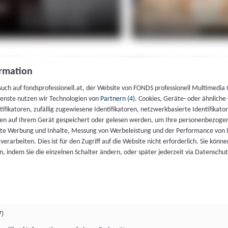
rmation
such auf fondsprofessionell.at, der Website von FONDS professionell Multimedia
ienste nutzen wir Technologien von
Partnern (4)
. Cookies, Geräte- oder ähnliche
entifikatoren, zufällig zugewiesene Identifikatoren, netzwerkbasierte Identifik
en auf Ihrem Gerät gespeichert oder gelesen werden, um Ihre personenbezogen
rte Werbung und Inhalte, Messung von Werbeleistung und der Performance von 
erarbeiten. Dies ist für den Zugriff auf die Website nicht erforderlich. Sie können
, indem Sie die einzelnen Schalter ändern, oder später jederzeit via Datenschu
7)