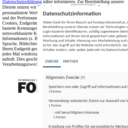
Datenschutzerklärung
näher informieren.
Zur Bereitstellung unserer
Dienste nutzen wir Technologien von
. Zwecke:
Partnern (5)
personalisierte Werbung und Inhalte, Messung von Werbeleistung
Datenschutzinformation
und der Performance von Inhalten sowie Zielgruppenforschung.
Vielen Dank für Ihren Besuch auf fondsprofessionell.at
Cookies, Endgeräte- oder ähnliche Online-Kennungen (z. B. login-
Bereitstellung unserer Dienste nutzen wir Technologien
basierte Kennungen, zufällig generierte Kennungen,
Login-basierte Identifikatoren, zufällig zugewiesene Id
netzwerkbasierte Kennungen) können zusammen mit anderen
Informationen auf Ihrem Gerät gespeichert oder gelese
Informationen (z. B. Browsertyp und Browserinformationen,
Werbung und Inhalte, Messung von Werbeleistung und d
Sprache, Bildschirmgröße, unterstützte Technologien usw.) auf
ist für den Zugriff auf die Website nicht erforderlich. S
Ihrem Endgerät gespeichert oder von dort ausgelesen werden, um es
Schalter ändern, oder später jederzeit via Datenschutzer
jedes Mal wiederzuerkennen, wenn es eine App oder einer Webseite
aufruft. Dies geschieht für einen oder mehrere der hier aufgeführten
ZWECKE
PARTNER
Verarbeitungszwecke.
Allgemein Zwecke
(7)
Speichern von oder Zugriff auf Informationen au
3 Partner
FONDS professionell
Verwendung reduzierter Daten zur Auswahl von
1 Partner
- mit berechtigtem Interesse
1 Partner
Erstellung von Profilen für personalisierte Werbu