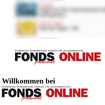
FONDS professionell
FONDS professi
Willkommen bei