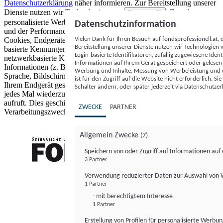
Datenschutzerklärung
näher informieren.
Zur Bereitstellung unserer
Dienste nutzen wir Technologien von
. Zwecke:
Partnern (5)
personalisierte Werbung und Inhalte, Messung von Werbeleistung
Datenschutzinformation
und der Performance von Inhalten sowie Zielgruppenforschung.
Vielen Dank für Ihren Besuch auf fondsprofessionell.at
Cookies, Endgeräte- oder ähnliche Online-Kennungen (z. B. login-
Bereitstellung unserer Dienste nutzen wir Technologien
basierte Kennungen, zufällig generierte Kennungen,
Login-basierte Identifikatoren, zufällig zugewiesene Id
netzwerkbasierte Kennungen) können zusammen mit anderen
Informationen auf Ihrem Gerät gespeichert oder gelese
Informationen (z. B. Browsertyp und Browserinformationen,
Werbung und Inhalte, Messung von Werbeleistung und d
Sprache, Bildschirmgröße, unterstützte Technologien usw.) auf
ist für den Zugriff auf die Website nicht erforderlich. S
Ihrem Endgerät gespeichert oder von dort ausgelesen werden, um es
Schalter ändern, oder später jederzeit via Datenschutzer
jedes Mal wiederzuerkennen, wenn es eine App oder einer Webseite
aufruft. Dies geschieht für einen oder mehrere der hier aufgeführten
ZWECKE
PARTNER
Verarbeitungszwecke.
Allgemein Zwecke
(7)
Speichern von oder Zugriff auf Informationen au
3 Partner
FONDS professionell
Verwendung reduzierter Daten zur Auswahl von
1 Partner
- mit berechtigtem Interesse
1 Partner
Erstellung von Profilen für personalisierte Werbu