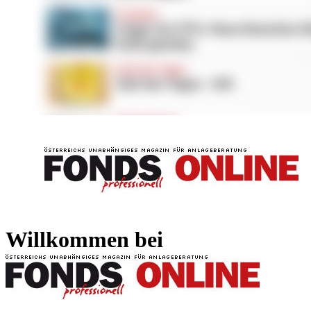
FONDS professionell
FONDS professi
Willkommen bei