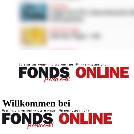
FONDS professionell
FONDS professi
Willkommen bei