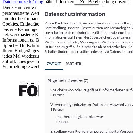
Datenschutzerklärung
näher informieren.
Zur Bereitstellung unserer
Dienste nutzen wir Technologien von
. Zwecke:
Partnern (5)
personalisierte Werbung und Inhalte, Messung von Werbeleistung
Datenschutzinformation
und der Performance von Inhalten sowie Zielgruppenforschung.
Vielen Dank für Ihren Besuch auf fondsprofessionell.at
Cookies, Endgeräte- oder ähnliche Online-Kennungen (z. B. login-
Bereitstellung unserer Dienste nutzen wir Technologien
basierte Kennungen, zufällig generierte Kennungen,
Login-basierte Identifikatoren, zufällig zugewiesene Id
netzwerkbasierte Kennungen) können zusammen mit anderen
Informationen auf Ihrem Gerät gespeichert oder gelese
Informationen (z. B. Browsertyp und Browserinformationen,
Werbung und Inhalte, Messung von Werbeleistung und d
Sprache, Bildschirmgröße, unterstützte Technologien usw.) auf
ist für den Zugriff auf die Website nicht erforderlich. S
Ihrem Endgerät gespeichert oder von dort ausgelesen werden, um es
Schalter ändern, oder später jederzeit via Datenschutzer
jedes Mal wiederzuerkennen, wenn es eine App oder einer Webseite
aufruft. Dies geschieht für einen oder mehrere der hier aufgeführten
ZWECKE
PARTNER
Verarbeitungszwecke.
Allgemein Zwecke
(7)
Speichern von oder Zugriff auf Informationen au
3 Partner
FONDS professionell
Verwendung reduzierter Daten zur Auswahl von
1 Partner
- mit berechtigtem Interesse
1 Partner
Erstellung von Profilen für personalisierte Werbu