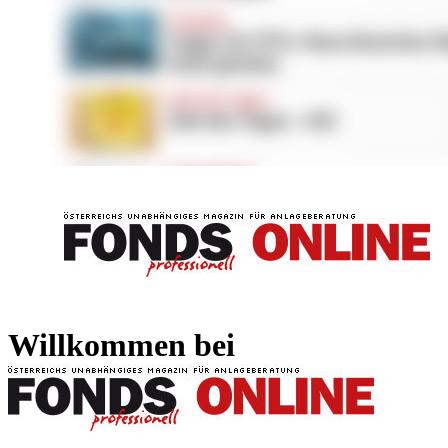
FONDS professionell
FONDS professi
Willkommen bei