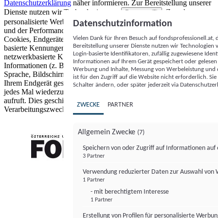
Datenschutzerklärung
näher informieren.
Zur Bereitstellung unserer
Dienste nutzen wir Technologien von
. Zwecke:
Partnern (5)
personalisierte Werbung und Inhalte, Messung von Werbeleistung
Datenschutzinformation
und der Performance von Inhalten sowie Zielgruppenforschung.
Vielen Dank für Ihren Besuch auf fondsprofessionell.at
Cookies, Endgeräte- oder ähnliche Online-Kennungen (z. B. login-
Bereitstellung unserer Dienste nutzen wir Technologien
basierte Kennungen, zufällig generierte Kennungen,
Login-basierte Identifikatoren, zufällig zugewiesene Id
netzwerkbasierte Kennungen) können zusammen mit anderen
Informationen auf Ihrem Gerät gespeichert oder gelese
Informationen (z. B. Browsertyp und Browserinformationen,
Werbung und Inhalte, Messung von Werbeleistung und d
Sprache, Bildschirmgröße, unterstützte Technologien usw.) auf
ist für den Zugriff auf die Website nicht erforderlich. S
Ihrem Endgerät gespeichert oder von dort ausgelesen werden, um es
Schalter ändern, oder später jederzeit via Datenschutzer
jedes Mal wiederzuerkennen, wenn es eine App oder einer Webseite
aufruft. Dies geschieht für einen oder mehrere der hier aufgeführten
ZWECKE
PARTNER
Verarbeitungszwecke.
Allgemein Zwecke
(7)
Speichern von oder Zugriff auf Informationen au
3 Partner
FONDS professionell
Verwendung reduzierter Daten zur Auswahl von
1 Partner
- mit berechtigtem Interesse
1 Partner
Erstellung von Profilen für personalisierte Werbu