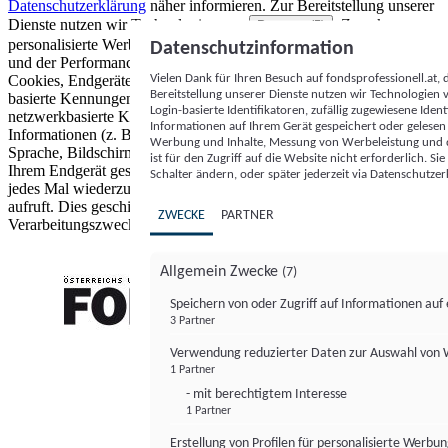
Datenschutzerklärung
näher informieren.
Zur Bereitstellung unserer
Dienste nutzen wir Technologien von
. Zwecke:
Partnern (5)
personalisierte Werbung und Inhalte, Messung von Werbeleistung
Datenschutzinformation
und der Performance von Inhalten sowie Zielgruppenforschung.
Vielen Dank für Ihren Besuch auf fondsprofessionell.at
Cookies, Endgeräte- oder ähnliche Online-Kennungen (z. B. login-
Bereitstellung unserer Dienste nutzen wir Technologien
basierte Kennungen, zufällig generierte Kennungen,
Login-basierte Identifikatoren, zufällig zugewiesene Id
netzwerkbasierte Kennungen) können zusammen mit anderen
Informationen auf Ihrem Gerät gespeichert oder gelese
Informationen (z. B. Browsertyp und Browserinformationen,
Werbung und Inhalte, Messung von Werbeleistung und d
Sprache, Bildschirmgröße, unterstützte Technologien usw.) auf
ist für den Zugriff auf die Website nicht erforderlich. S
Ihrem Endgerät gespeichert oder von dort ausgelesen werden, um es
Schalter ändern, oder später jederzeit via Datenschutzer
jedes Mal wiederzuerkennen, wenn es eine App oder einer Webseite
aufruft. Dies geschieht für einen oder mehrere der hier aufgeführten
ZWECKE
PARTNER
Verarbeitungszwecke.
Allgemein Zwecke
(7)
Speichern von oder Zugriff auf Informationen au
3 Partner
FONDS professionell
Verwendung reduzierter Daten zur Auswahl von
1 Partner
- mit berechtigtem Interesse
1 Partner
Erstellung von Profilen für personalisierte Werbu