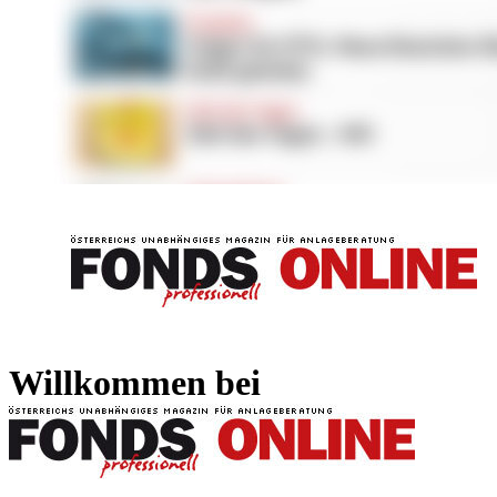
FONDS professionell
FONDS professi
Willkommen bei