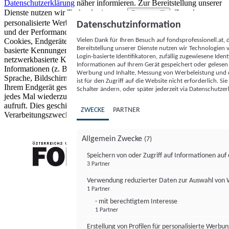
Datenschutzerklärung
näher informieren.
Zur Bereitstellung unserer
Dienste nutzen wir Technologien von
. Zwecke:
Partnern (5)
personalisierte Werbung und Inhalte, Messung von Werbeleistung
Datenschutzinformation
und der Performance von Inhalten sowie Zielgruppenforschung.
Vielen Dank für Ihren Besuch auf fondsprofessionell.at
Cookies, Endgeräte- oder ähnliche Online-Kennungen (z. B. login-
Bereitstellung unserer Dienste nutzen wir Technologien
basierte Kennungen, zufällig generierte Kennungen,
Login-basierte Identifikatoren, zufällig zugewiesene Id
netzwerkbasierte Kennungen) können zusammen mit anderen
Informationen auf Ihrem Gerät gespeichert oder gelese
Informationen (z. B. Browsertyp und Browserinformationen,
Werbung und Inhalte, Messung von Werbeleistung und d
Sprache, Bildschirmgröße, unterstützte Technologien usw.) auf
ist für den Zugriff auf die Website nicht erforderlich. S
Ihrem Endgerät gespeichert oder von dort ausgelesen werden, um es
Schalter ändern, oder später jederzeit via Datenschutzer
jedes Mal wiederzuerkennen, wenn es eine App oder einer Webseite
aufruft. Dies geschieht für einen oder mehrere der hier aufgeführten
ZWECKE
PARTNER
Verarbeitungszwecke.
Allgemein Zwecke
(7)
Speichern von oder Zugriff auf Informationen au
3 Partner
FONDS professionell
Verwendung reduzierter Daten zur Auswahl von
1 Partner
- mit berechtigtem Interesse
1 Partner
Erstellung von Profilen für personalisierte Werbu