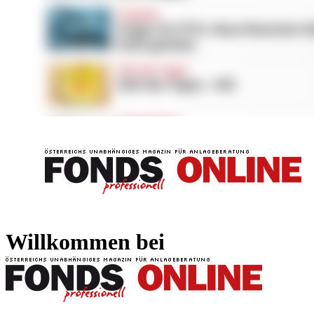
FONDS professionell
FONDS professi
Willkommen bei