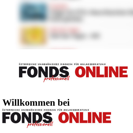
FONDS professionell
FONDS professi
Willkommen bei