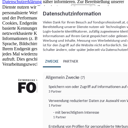
Datenschutzerklärung
näher informieren.
Zur Bereitstellung unserer
Dienste nutzen wir Technologien von
. Zwecke:
Partnern (5)
personalisierte Werbung und Inhalte, Messung von Werbeleistung
Datenschutzinformation
und der Performance von Inhalten sowie Zielgruppenforschung.
Vielen Dank für Ihren Besuch auf fondsprofessionell.at
Cookies, Endgeräte- oder ähnliche Online-Kennungen (z. B. login-
Bereitstellung unserer Dienste nutzen wir Technologien
basierte Kennungen, zufällig generierte Kennungen,
Login-basierte Identifikatoren, zufällig zugewiesene Id
netzwerkbasierte Kennungen) können zusammen mit anderen
Informationen auf Ihrem Gerät gespeichert oder gelese
Informationen (z. B. Browsertyp und Browserinformationen,
Werbung und Inhalte, Messung von Werbeleistung und d
Sprache, Bildschirmgröße, unterstützte Technologien usw.) auf
ist für den Zugriff auf die Website nicht erforderlich. S
Ihrem Endgerät gespeichert oder von dort ausgelesen werden, um es
Schalter ändern, oder später jederzeit via Datenschutzer
jedes Mal wiederzuerkennen, wenn es eine App oder einer Webseite
aufruft. Dies geschieht für einen oder mehrere der hier aufgeführten
ZWECKE
PARTNER
Verarbeitungszwecke.
Allgemein Zwecke
(7)
Speichern von oder Zugriff auf Informationen au
3 Partner
FONDS professionell
Verwendung reduzierter Daten zur Auswahl von
1 Partner
- mit berechtigtem Interesse
1 Partner
Erstellung von Profilen für personalisierte Werbu