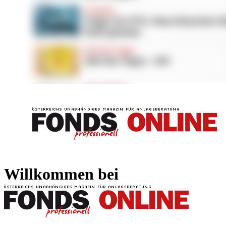
FONDS professionell
FONDS professi
Willkommen bei