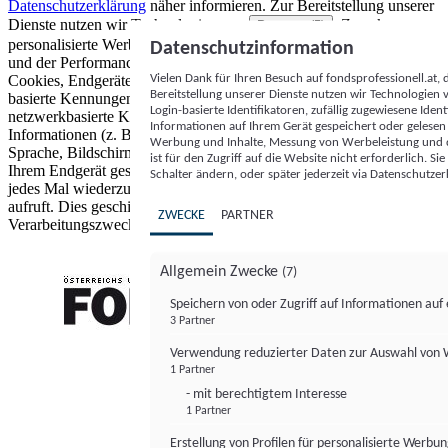
Datenschutzerklärung
näher informieren.
Zur Bereitstellung unserer
Dienste nutzen wir Technologien von
. Zwecke:
Partnern (5)
personalisierte Werbung und Inhalte, Messung von Werbeleistung
Datenschutzinformation
und der Performance von Inhalten sowie Zielgruppenforschung.
Vielen Dank für Ihren Besuch auf fondsprofessionell.at
Cookies, Endgeräte- oder ähnliche Online-Kennungen (z. B. login-
Bereitstellung unserer Dienste nutzen wir Technologien
basierte Kennungen, zufällig generierte Kennungen,
Login-basierte Identifikatoren, zufällig zugewiesene Id
netzwerkbasierte Kennungen) können zusammen mit anderen
Informationen auf Ihrem Gerät gespeichert oder gelese
Informationen (z. B. Browsertyp und Browserinformationen,
Werbung und Inhalte, Messung von Werbeleistung und d
Sprache, Bildschirmgröße, unterstützte Technologien usw.) auf
ist für den Zugriff auf die Website nicht erforderlich. S
Ihrem Endgerät gespeichert oder von dort ausgelesen werden, um es
Schalter ändern, oder später jederzeit via Datenschutzer
jedes Mal wiederzuerkennen, wenn es eine App oder einer Webseite
aufruft. Dies geschieht für einen oder mehrere der hier aufgeführten
ZWECKE
PARTNER
Verarbeitungszwecke.
Allgemein Zwecke
(7)
Speichern von oder Zugriff auf Informationen au
3 Partner
FONDS professionell
Verwendung reduzierter Daten zur Auswahl von
1 Partner
- mit berechtigtem Interesse
1 Partner
Erstellung von Profilen für personalisierte Werbu