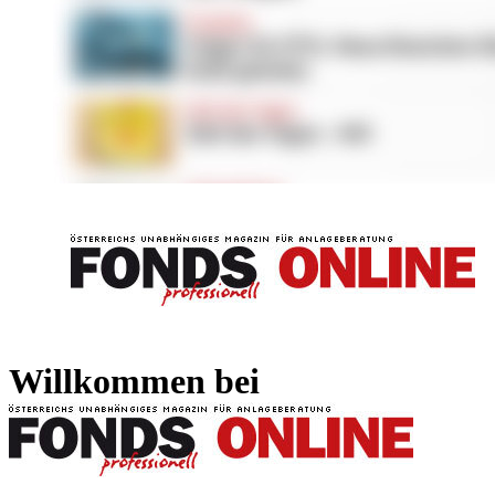
FONDS professionell
FONDS professi
Willkommen bei