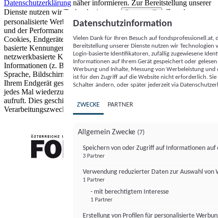
Datenschutzerklärung
näher informieren.
Zur Bereitstellung unserer
Dienste nutzen wir Technologien von
. Zwecke:
Partnern (5)
personalisierte Werbung und Inhalte, Messung von Werbeleistung
Datenschutzinformation
und der Performance von Inhalten sowie Zielgruppenforschung.
Vielen Dank für Ihren Besuch auf fondsprofessionell.at
Cookies, Endgeräte- oder ähnliche Online-Kennungen (z. B. login-
Bereitstellung unserer Dienste nutzen wir Technologien
basierte Kennungen, zufällig generierte Kennungen,
Login-basierte Identifikatoren, zufällig zugewiesene Id
netzwerkbasierte Kennungen) können zusammen mit anderen
Informationen auf Ihrem Gerät gespeichert oder gelese
Informationen (z. B. Browsertyp und Browserinformationen,
Werbung und Inhalte, Messung von Werbeleistung und d
Sprache, Bildschirmgröße, unterstützte Technologien usw.) auf
ist für den Zugriff auf die Website nicht erforderlich. S
Ihrem Endgerät gespeichert oder von dort ausgelesen werden, um es
Schalter ändern, oder später jederzeit via Datenschutzer
jedes Mal wiederzuerkennen, wenn es eine App oder einer Webseite
aufruft. Dies geschieht für einen oder mehrere der hier aufgeführten
ZWECKE
PARTNER
Verarbeitungszwecke.
Allgemein Zwecke
(7)
Speichern von oder Zugriff auf Informationen au
3 Partner
FONDS professionell
Verwendung reduzierter Daten zur Auswahl von
1 Partner
- mit berechtigtem Interesse
1 Partner
Erstellung von Profilen für personalisierte Werbu