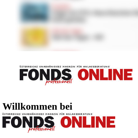
FONDS professionell
FONDS professi
Willkommen bei