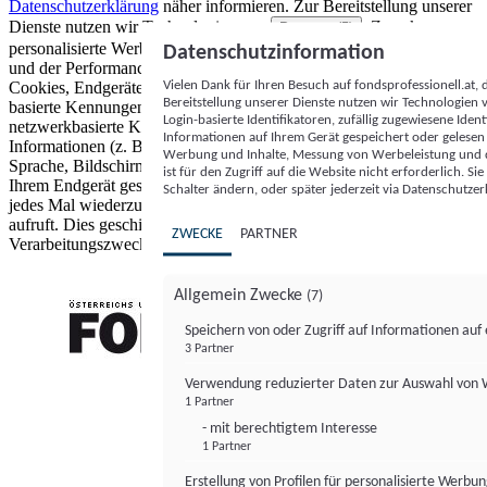
Datenschutzerklärung
näher informieren.
Zur Bereitstellung unserer
Dienste nutzen wir Technologien von
. Zwecke:
Partnern (5)
personalisierte Werbung und Inhalte, Messung von Werbeleistung
Datenschutzinformation
und der Performance von Inhalten sowie Zielgruppenforschung.
Vielen Dank für Ihren Besuch auf fondsprofessionell.at
Cookies, Endgeräte- oder ähnliche Online-Kennungen (z. B. login-
Bereitstellung unserer Dienste nutzen wir Technologien
basierte Kennungen, zufällig generierte Kennungen,
Login-basierte Identifikatoren, zufällig zugewiesene Id
netzwerkbasierte Kennungen) können zusammen mit anderen
Informationen auf Ihrem Gerät gespeichert oder gelese
Informationen (z. B. Browsertyp und Browserinformationen,
Werbung und Inhalte, Messung von Werbeleistung und d
Sprache, Bildschirmgröße, unterstützte Technologien usw.) auf
ist für den Zugriff auf die Website nicht erforderlich. S
Ihrem Endgerät gespeichert oder von dort ausgelesen werden, um es
Schalter ändern, oder später jederzeit via Datenschutzer
jedes Mal wiederzuerkennen, wenn es eine App oder einer Webseite
aufruft. Dies geschieht für einen oder mehrere der hier aufgeführten
ZWECKE
PARTNER
Verarbeitungszwecke.
Allgemein Zwecke
(7)
Speichern von oder Zugriff auf Informationen au
3 Partner
FONDS professionell
Verwendung reduzierter Daten zur Auswahl von
1 Partner
- mit berechtigtem Interesse
1 Partner
Erstellung von Profilen für personalisierte Werbu