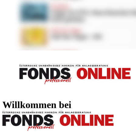
FONDS professionell
FONDS professi
Willkommen bei