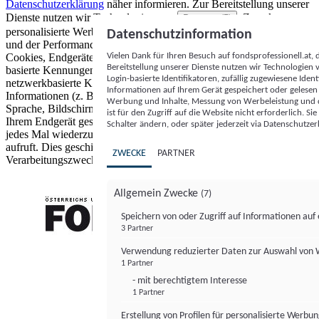
Datenschutzerklärung
näher informieren.
Zur Bereitstellung unserer
Dienste nutzen wir Technologien von
. Zwecke:
Partnern (5)
personalisierte Werbung und Inhalte, Messung von Werbeleistung
Datenschutzinformation
und der Performance von Inhalten sowie Zielgruppenforschung.
Vielen Dank für Ihren Besuch auf fondsprofessionell.at
Cookies, Endgeräte- oder ähnliche Online-Kennungen (z. B. login-
Bereitstellung unserer Dienste nutzen wir Technologien
basierte Kennungen, zufällig generierte Kennungen,
Login-basierte Identifikatoren, zufällig zugewiesene Id
netzwerkbasierte Kennungen) können zusammen mit anderen
Informationen auf Ihrem Gerät gespeichert oder gelese
Informationen (z. B. Browsertyp und Browserinformationen,
Werbung und Inhalte, Messung von Werbeleistung und d
Sprache, Bildschirmgröße, unterstützte Technologien usw.) auf
ist für den Zugriff auf die Website nicht erforderlich. S
Ihrem Endgerät gespeichert oder von dort ausgelesen werden, um es
Schalter ändern, oder später jederzeit via Datenschutzer
jedes Mal wiederzuerkennen, wenn es eine App oder einer Webseite
aufruft. Dies geschieht für einen oder mehrere der hier aufgeführten
ZWECKE
PARTNER
Verarbeitungszwecke.
Allgemein Zwecke
(7)
Speichern von oder Zugriff auf Informationen au
3 Partner
FONDS professionell
Verwendung reduzierter Daten zur Auswahl von
1 Partner
- mit berechtigtem Interesse
1 Partner
Erstellung von Profilen für personalisierte Werbu