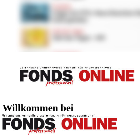
FONDS professionell
FONDS professi
Willkommen bei