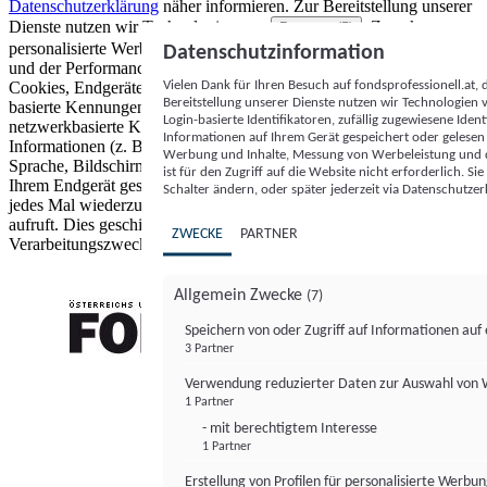
Datenschutzerklärung
näher informieren.
Zur Bereitstellung unserer
Dienste nutzen wir Technologien von
. Zwecke:
Partnern (5)
personalisierte Werbung und Inhalte, Messung von Werbeleistung
Datenschutzinformation
und der Performance von Inhalten sowie Zielgruppenforschung.
Vielen Dank für Ihren Besuch auf fondsprofessionell.at
Cookies, Endgeräte- oder ähnliche Online-Kennungen (z. B. login-
Bereitstellung unserer Dienste nutzen wir Technologien
basierte Kennungen, zufällig generierte Kennungen,
Login-basierte Identifikatoren, zufällig zugewiesene Id
netzwerkbasierte Kennungen) können zusammen mit anderen
Informationen auf Ihrem Gerät gespeichert oder gelese
Informationen (z. B. Browsertyp und Browserinformationen,
Werbung und Inhalte, Messung von Werbeleistung und d
Sprache, Bildschirmgröße, unterstützte Technologien usw.) auf
ist für den Zugriff auf die Website nicht erforderlich. S
Ihrem Endgerät gespeichert oder von dort ausgelesen werden, um es
Schalter ändern, oder später jederzeit via Datenschutzer
jedes Mal wiederzuerkennen, wenn es eine App oder einer Webseite
aufruft. Dies geschieht für einen oder mehrere der hier aufgeführten
ZWECKE
PARTNER
Verarbeitungszwecke.
Allgemein Zwecke
(7)
Speichern von oder Zugriff auf Informationen au
3 Partner
FONDS professionell
Verwendung reduzierter Daten zur Auswahl von
1 Partner
- mit berechtigtem Interesse
1 Partner
Erstellung von Profilen für personalisierte Werbu