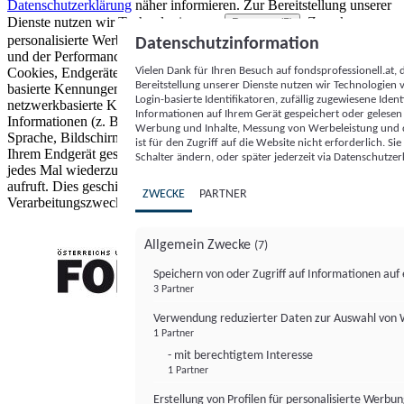
Datenschutzerklärung
näher informieren.
Zur Bereitstellung unserer
Dienste nutzen wir Technologien von
. Zwecke:
Partnern (5)
personalisierte Werbung und Inhalte, Messung von Werbeleistung
Datenschutzinformation
und der Performance von Inhalten sowie Zielgruppenforschung.
Vielen Dank für Ihren Besuch auf fondsprofessionell.at
Cookies, Endgeräte- oder ähnliche Online-Kennungen (z. B. login-
Bereitstellung unserer Dienste nutzen wir Technologien
basierte Kennungen, zufällig generierte Kennungen,
Login-basierte Identifikatoren, zufällig zugewiesene Id
netzwerkbasierte Kennungen) können zusammen mit anderen
Informationen auf Ihrem Gerät gespeichert oder gelese
Informationen (z. B. Browsertyp und Browserinformationen,
Werbung und Inhalte, Messung von Werbeleistung und d
Sprache, Bildschirmgröße, unterstützte Technologien usw.) auf
ist für den Zugriff auf die Website nicht erforderlich. S
Ihrem Endgerät gespeichert oder von dort ausgelesen werden, um es
Schalter ändern, oder später jederzeit via Datenschutzer
jedes Mal wiederzuerkennen, wenn es eine App oder einer Webseite
aufruft. Dies geschieht für einen oder mehrere der hier aufgeführten
ZWECKE
PARTNER
Verarbeitungszwecke.
Allgemein Zwecke
(7)
Speichern von oder Zugriff auf Informationen au
3 Partner
FONDS professionell
Verwendung reduzierter Daten zur Auswahl von
1 Partner
- mit berechtigtem Interesse
1 Partner
Erstellung von Profilen für personalisierte Werbu