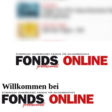
FONDS professionell
FONDS professi
Willkommen bei