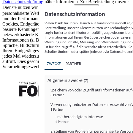
Datenschutzerklärung
näher informieren.
Zur Bereitstellung unserer
Dienste nutzen wir Technologien von
. Zwecke:
Partnern (5)
personalisierte Werbung und Inhalte, Messung von Werbeleistung
Datenschutzinformation
und der Performance von Inhalten sowie Zielgruppenforschung.
Vielen Dank für Ihren Besuch auf fondsprofessionell.at
Cookies, Endgeräte- oder ähnliche Online-Kennungen (z. B. login-
Bereitstellung unserer Dienste nutzen wir Technologien
basierte Kennungen, zufällig generierte Kennungen,
Login-basierte Identifikatoren, zufällig zugewiesene Id
netzwerkbasierte Kennungen) können zusammen mit anderen
Informationen auf Ihrem Gerät gespeichert oder gelese
Informationen (z. B. Browsertyp und Browserinformationen,
Werbung und Inhalte, Messung von Werbeleistung und d
Sprache, Bildschirmgröße, unterstützte Technologien usw.) auf
ist für den Zugriff auf die Website nicht erforderlich. S
Ihrem Endgerät gespeichert oder von dort ausgelesen werden, um es
Schalter ändern, oder später jederzeit via Datenschutzer
jedes Mal wiederzuerkennen, wenn es eine App oder einer Webseite
aufruft. Dies geschieht für einen oder mehrere der hier aufgeführten
ZWECKE
PARTNER
Verarbeitungszwecke.
Allgemein Zwecke
(7)
Speichern von oder Zugriff auf Informationen au
3 Partner
FONDS professionell
Verwendung reduzierter Daten zur Auswahl von
1 Partner
- mit berechtigtem Interesse
1 Partner
Erstellung von Profilen für personalisierte Werbu