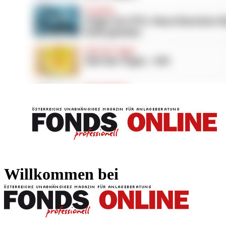
FONDS professionell
FONDS professi
Willkommen bei