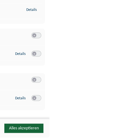
zu Identifikation von Endgeräten anhand automatisch übermittelte
Details
Switch zum Einwilligen bzw. Ablehnen der Kategorie Analyse / 
zu Google Analytics
Details
Switch zum Einwilligen bzw. Ablehnen des Dienstes Google Ana
Switch zum Einwilligen bzw. Ablehnen der Kategorie Sonstige 
zu YouTube
Details
Switch zum Einwilligen bzw. Ablehnen des Dienstes YouTube
Alles akzeptieren