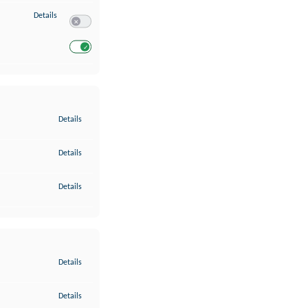
zu Entwicklung und Verbesserung der Angebote
Details
Switch zum Einwilligen bzw. Ablehnen des Dienstes Entwickl
Switch zum Einwilligen bzw. Ablehnen des Dienstes Entwicklu
zu Gewährleistung der Sicherheit, Verhinderung und Aufdeckung v
Details
zu Bereitstellung und Anzeige von Werbung und Inhalten
Details
zu Ihre Entscheidungen zum Datenschutz speichern und übermittel
Details
zu Abgleichung und Kombination von Daten aus unterschiedlichen 
Details
zu Verknüpfung verschiedener Endgeräte
Details