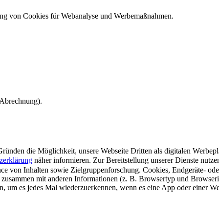
ndung von Cookies für Webanalyse und Werbemaßnahmen.
e Abrechnung).
ünden die Möglichkeit, unsere Webseite Dritten als digitalen Werbeplat
zerklärung
näher informieren.
Zur Bereitstellung unserer Dienste nutz
e von Inhalten sowie Zielgruppenforschung. Cookies, Endgeräte- ode
 zusammen mit anderen Informationen (z. B. Browsertyp und Browserin
n, um es jedes Mal wiederzuerkennen, wenn es eine App oder einer Webs