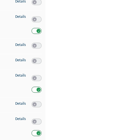
zu Speichern von oder Zugriff auf Informationen auf einem Endgerät
Details
Switch zum Einwilligen bzw. Ablehnen des Dienstes Speichern 
zu Verwendung reduzierter Daten zur Auswahl von Werbeanzeigen
Details
Switch zum Einwilligen bzw. Ablehnen des Dienstes Verwend
Switch zum Einwilligen bzw. Ablehnen des Dienstes Verwendu
zu Erstellung von Profilen für personalisierte Werbung
Details
Switch zum Einwilligen bzw. Ablehnen des Dienstes Erstellung 
zu Verwendung von Profilen zur Auswahl personalisierter Werbung
Details
Switch zum Einwilligen bzw. Ablehnen des Dienstes Verwendun
zu Messung der Werbeleistung
Details
Switch zum Einwilligen bzw. Ablehnen des Dienstes Messung 
Switch zum Einwilligen bzw. Ablehnen des Dienstes Messung d
zu Messung der Performance von Inhalten
Details
Switch zum Einwilligen bzw. Ablehnen des Dienstes Messung 
zu Analyse von Zielgruppen durch Statistiken oder Kombinationen von Dat
Details
Switch zum Einwilligen bzw. Ablehnen des Dienstes Analyse v
Switch zum Einwilligen bzw. Ablehnen des Dienstes Analyse v