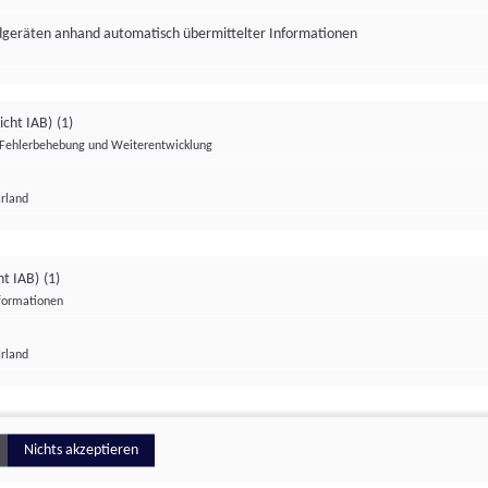
ndgeräten anhand automatisch übermittelter Informationen
icht IAB)
(1)
Fehlerbehebung und Weiterentwicklung
Irland
Impressum
Datenschutzerklärung
Datenschutzeinstellungen
ht IAB)
(1)
nformationen
Irland
ionell
Nichts akzeptieren