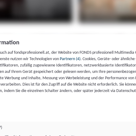
rmation
such auf fondsprofessionell.at, der Website von FONDS professionell Multimedia
ienste nutzen wir Technologien von
Partnern (4)
. Cookies, Geräte- oder ähnliche
entifikatoren, zufällig zugewiesene Identifikatoren, netzwerkbasierte Identifik
en auf Ihrem Gerät gespeichert oder gelesen werden, um Ihre personenbezogen
rte Werbung und Inhalte, Messung von Werbeleistung und der Performance von 
erarbeiten. Dies ist für den Zugriff auf die Website nicht erforderlich. Sie können
, indem Sie die einzelnen Schalter ändern, oder später jederzeit via Datenschu
7)