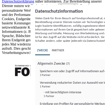
Datenschutzerklärung
näher informieren.
Zur Bereitstellung unserer
Dienste nutzen wir Technologien von
. Zwecke:
Partnern (5)
personalisierte Werbung und Inhalte, Messung von Werbeleistung
Datenschutzinformation
und der Performance von Inhalten sowie Zielgruppenforschung.
Vielen Dank für Ihren Besuch auf fondsprofessionell.at
Cookies, Endgeräte- oder ähnliche Online-Kennungen (z. B. login-
Bereitstellung unserer Dienste nutzen wir Technologien
basierte Kennungen, zufällig generierte Kennungen,
Login-basierte Identifikatoren, zufällig zugewiesene Id
netzwerkbasierte Kennungen) können zusammen mit anderen
Informationen auf Ihrem Gerät gespeichert oder gelese
Informationen (z. B. Browsertyp und Browserinformationen,
Werbung und Inhalte, Messung von Werbeleistung und d
Sprache, Bildschirmgröße, unterstützte Technologien usw.) auf
ist für den Zugriff auf die Website nicht erforderlich. S
Ihrem Endgerät gespeichert oder von dort ausgelesen werden, um es
Schalter ändern, oder später jederzeit via Datenschutzer
jedes Mal wiederzuerkennen, wenn es eine App oder einer Webseite
aufruft. Dies geschieht für einen oder mehrere der hier aufgeführten
ZWECKE
PARTNER
Verarbeitungszwecke.
Allgemein Zwecke
(7)
Speichern von oder Zugriff auf Informationen au
3 Partner
FONDS professionell
Verwendung reduzierter Daten zur Auswahl von
1 Partner
- mit berechtigtem Interesse
1 Partner
Erstellung von Profilen für personalisierte Werbu