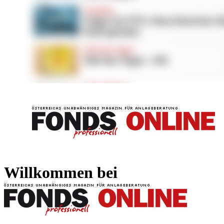
FONDS professionell
FONDS professi
Willkommen bei