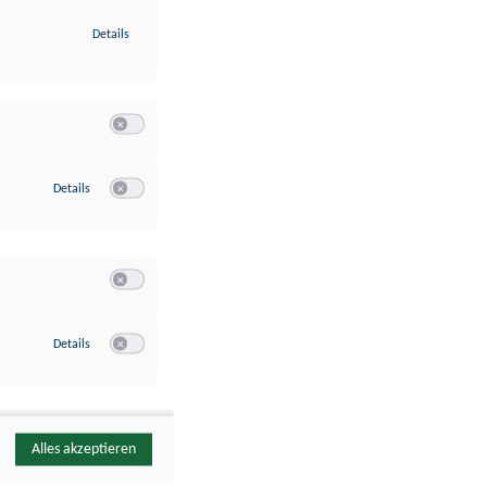
zu Identifikation von Endgeräten anhand automatisch übermittelte
Details
Switch zum Einwilligen bzw. Ablehnen der Kategorie Analyse / 
zu Google Analytics
Details
Switch zum Einwilligen bzw. Ablehnen des Dienstes Google Ana
Switch zum Einwilligen bzw. Ablehnen der Kategorie Sonstige 
zu YouTube
Details
Switch zum Einwilligen bzw. Ablehnen des Dienstes YouTube
Alles akzeptieren