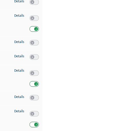
zu Speichern von oder Zugriff auf Informationen auf einem Endgerät
Details
Switch zum Einwilligen bzw. Ablehnen des Dienstes Speichern 
zu Verwendung reduzierter Daten zur Auswahl von Werbeanzeigen
Details
Switch zum Einwilligen bzw. Ablehnen des Dienstes Verwend
Switch zum Einwilligen bzw. Ablehnen des Dienstes Verwendu
zu Erstellung von Profilen für personalisierte Werbung
Details
Switch zum Einwilligen bzw. Ablehnen des Dienstes Erstellung 
zu Verwendung von Profilen zur Auswahl personalisierter Werbung
Details
Switch zum Einwilligen bzw. Ablehnen des Dienstes Verwendun
zu Messung der Werbeleistung
Details
Switch zum Einwilligen bzw. Ablehnen des Dienstes Messung 
Switch zum Einwilligen bzw. Ablehnen des Dienstes Messung d
zu Messung der Performance von Inhalten
Details
Switch zum Einwilligen bzw. Ablehnen des Dienstes Messung 
zu Analyse von Zielgruppen durch Statistiken oder Kombinationen von Dat
Details
Switch zum Einwilligen bzw. Ablehnen des Dienstes Analyse v
Switch zum Einwilligen bzw. Ablehnen des Dienstes Analyse v