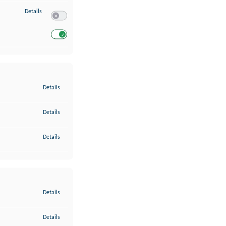
zu Entwicklung und Verbesserung der Angebote
Details
Switch zum Einwilligen bzw. Ablehnen des Dienstes Entwickl
Switch zum Einwilligen bzw. Ablehnen des Dienstes Entwicklu
zu Gewährleistung der Sicherheit, Verhinderung und Aufdeckung v
Details
zu Bereitstellung und Anzeige von Werbung und Inhalten
Details
zu Ihre Entscheidungen zum Datenschutz speichern und übermittel
Details
zu Abgleichung und Kombination von Daten aus unterschiedlichen 
Details
zu Verknüpfung verschiedener Endgeräte
Details