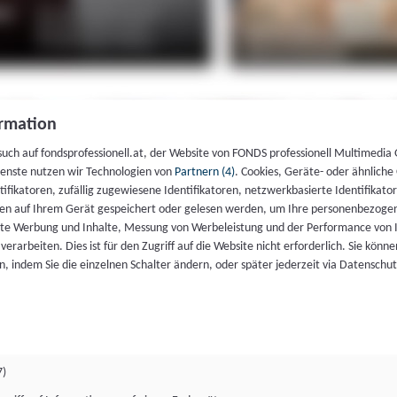
rmation
such auf fondsprofessionell.at, der Website von FONDS professionell Multimedia
ienste nutzen wir Technologien von
Partnern (4)
. Cookies, Geräte- oder ähnliche
entifikatoren, zufällig zugewiesene Identifikatoren, netzwerkbasierte Identifik
en auf Ihrem Gerät gespeichert oder gelesen werden, um Ihre personenbezogen
rte Werbung und Inhalte, Messung von Werbeleistung und der Performance von 
erarbeiten. Dies ist für den Zugriff auf die Website nicht erforderlich. Sie können
, indem Sie die einzelnen Schalter ändern, oder später jederzeit via Datenschu
7)