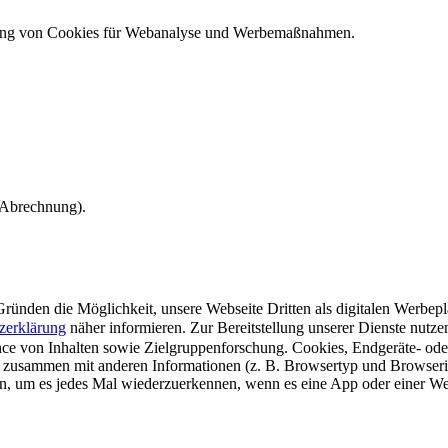
ndung von Cookies für Webanalyse und Werbemaßnahmen.
e Abrechnung).
ünden die Möglichkeit, unsere Webseite Dritten als digitalen Werbeplat
zerklärung
näher informieren.
Zur Bereitstellung unserer Dienste nutz
e von Inhalten sowie Zielgruppenforschung. Cookies, Endgeräte- ode
 zusammen mit anderen Informationen (z. B. Browsertyp und Browserin
n, um es jedes Mal wiederzuerkennen, wenn es eine App oder einer Webs