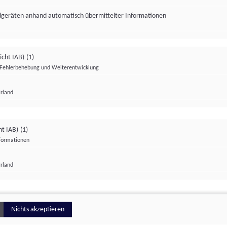
ndgeräten anhand automatisch übermittelter Informationen
icht IAB)
(1)
Fehlerbehebung und Weiterentwicklung
Irland
Impressum
Datenschutzerklärung
Datenschutzeinstellungen
ht IAB)
(1)
nformationen
Irland
ionell
Nichts akzeptieren