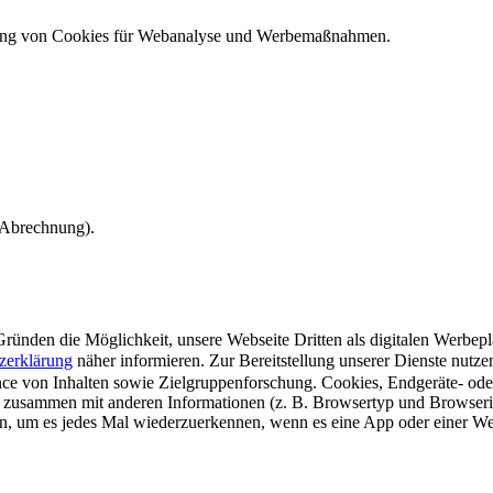
ndung von Cookies für Webanalyse und Werbemaßnahmen.
e Abrechnung).
ünden die Möglichkeit, unsere Webseite Dritten als digitalen Werbeplat
zerklärung
näher informieren.
Zur Bereitstellung unserer Dienste nutz
e von Inhalten sowie Zielgruppenforschung. Cookies, Endgeräte- ode
 zusammen mit anderen Informationen (z. B. Browsertyp und Browserin
n, um es jedes Mal wiederzuerkennen, wenn es eine App oder einer Webs