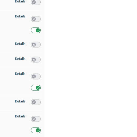
zu Speichern von oder Zugriff auf Informationen auf einem Endgerät
Details
Switch zum Einwilligen bzw. Ablehnen des Dienstes Speichern 
zu Verwendung reduzierter Daten zur Auswahl von Werbeanzeigen
Details
Switch zum Einwilligen bzw. Ablehnen des Dienstes Verwend
Switch zum Einwilligen bzw. Ablehnen des Dienstes Verwendu
zu Erstellung von Profilen für personalisierte Werbung
Details
Switch zum Einwilligen bzw. Ablehnen des Dienstes Erstellung 
zu Verwendung von Profilen zur Auswahl personalisierter Werbung
Details
Switch zum Einwilligen bzw. Ablehnen des Dienstes Verwendun
zu Messung der Werbeleistung
Details
Switch zum Einwilligen bzw. Ablehnen des Dienstes Messung 
Switch zum Einwilligen bzw. Ablehnen des Dienstes Messung d
zu Messung der Performance von Inhalten
Details
Switch zum Einwilligen bzw. Ablehnen des Dienstes Messung 
zu Analyse von Zielgruppen durch Statistiken oder Kombinationen von Dat
Details
Switch zum Einwilligen bzw. Ablehnen des Dienstes Analyse v
Switch zum Einwilligen bzw. Ablehnen des Dienstes Analyse v