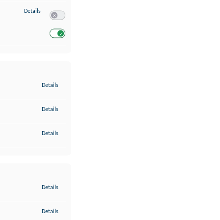
zu Entwicklung und Verbesserung der Angebote
Details
Switch zum Einwilligen bzw. Ablehnen des Dienstes Entwickl
Switch zum Einwilligen bzw. Ablehnen des Dienstes Entwicklu
zu Gewährleistung der Sicherheit, Verhinderung und Aufdeckung v
Details
zu Bereitstellung und Anzeige von Werbung und Inhalten
Details
zu Ihre Entscheidungen zum Datenschutz speichern und übermittel
Details
zu Abgleichung und Kombination von Daten aus unterschiedlichen 
Details
zu Verknüpfung verschiedener Endgeräte
Details