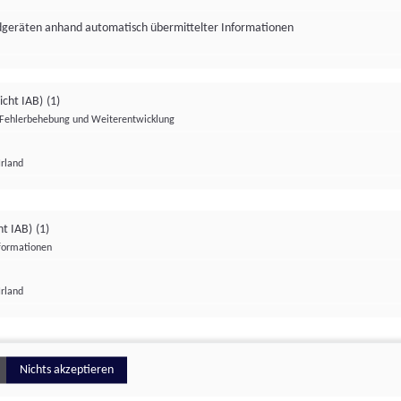
ndgeräten anhand automatisch übermittelter Informationen
icht IAB)
(1)
Fehlerbehebung und Weiterentwicklung
Irland
Impressum
Datenschutzerklärung
Datenschutzeinstellungen
ht IAB)
(1)
nformationen
Irland
ionell
Nichts akzeptieren