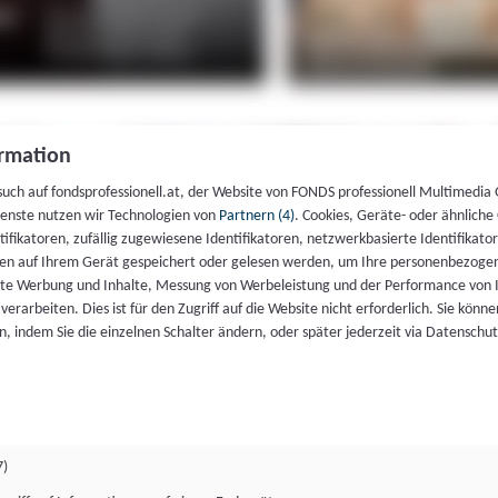
rmation
such auf fondsprofessionell.at, der Website von FONDS professionell Multimedia
ienste nutzen wir Technologien von
Partnern (4)
. Cookies, Geräte- oder ähnliche
entifikatoren, zufällig zugewiesene Identifikatoren, netzwerkbasierte Identifik
en auf Ihrem Gerät gespeichert oder gelesen werden, um Ihre personenbezogen
rte Werbung und Inhalte, Messung von Werbeleistung und der Performance von 
erarbeiten. Dies ist für den Zugriff auf die Website nicht erforderlich. Sie können
, indem Sie die einzelnen Schalter ändern, oder später jederzeit via Datenschu
7)