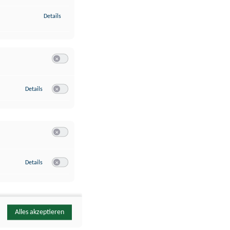
zu Identifikation von Endgeräten anhand automatisch übermittelte
Details
Switch zum Einwilligen bzw. Ablehnen der Kategorie Analyse / 
zu Google Analytics
Details
Switch zum Einwilligen bzw. Ablehnen des Dienstes Google Ana
Switch zum Einwilligen bzw. Ablehnen der Kategorie Sonstige 
zu YouTube
Details
Switch zum Einwilligen bzw. Ablehnen des Dienstes YouTube
Alles akzeptieren