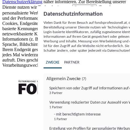
Datenschutzerklärung
näher informieren.
Zur Bereitstellung unserer
Dienste nutzen wir Technologien von
. Zwecke:
Partnern (5)
personalisierte Werbung und Inhalte, Messung von Werbeleistung
Datenschutzinformation
und der Performance von Inhalten sowie Zielgruppenforschung.
Vielen Dank für Ihren Besuch auf fondsprofessionell.at
Cookies, Endgeräte- oder ähnliche Online-Kennungen (z. B. login-
Bereitstellung unserer Dienste nutzen wir Technologien
basierte Kennungen, zufällig generierte Kennungen,
Login-basierte Identifikatoren, zufällig zugewiesene Id
netzwerkbasierte Kennungen) können zusammen mit anderen
Informationen auf Ihrem Gerät gespeichert oder gelese
Informationen (z. B. Browsertyp und Browserinformationen,
Werbung und Inhalte, Messung von Werbeleistung und d
Sprache, Bildschirmgröße, unterstützte Technologien usw.) auf
ist für den Zugriff auf die Website nicht erforderlich. S
Ihrem Endgerät gespeichert oder von dort ausgelesen werden, um es
Schalter ändern, oder später jederzeit via Datenschutzer
jedes Mal wiederzuerkennen, wenn es eine App oder einer Webseite
aufruft. Dies geschieht für einen oder mehrere der hier aufgeführten
ZWECKE
PARTNER
Verarbeitungszwecke.
Allgemein Zwecke
(7)
Speichern von oder Zugriff auf Informationen au
3 Partner
FONDS professionell
Verwendung reduzierter Daten zur Auswahl von
1 Partner
- mit berechtigtem Interesse
1 Partner
Erstellung von Profilen für personalisierte Werbu