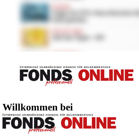
FONDS professionell
FONDS professi
Willkommen bei