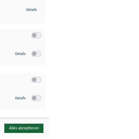
zu Identifikation von Endgeräten anhand automatisch übermittelte
Details
Switch zum Einwilligen bzw. Ablehnen der Kategorie Analyse / 
zu Google Analytics
Details
Switch zum Einwilligen bzw. Ablehnen des Dienstes Google Ana
Switch zum Einwilligen bzw. Ablehnen der Kategorie Sonstige 
zu YouTube
Details
Switch zum Einwilligen bzw. Ablehnen des Dienstes YouTube
Alles akzeptieren