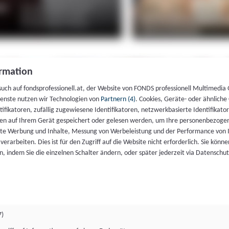
rmation
such auf fondsprofessionell.at, der Website von FONDS professionell Multimedia
ienste nutzen wir Technologien von
Partnern (4)
. Cookies, Geräte- oder ähnliche
entifikatoren, zufällig zugewiesene Identifikatoren, netzwerkbasierte Identifik
en auf Ihrem Gerät gespeichert oder gelesen werden, um Ihre personenbezogen
rte Werbung und Inhalte, Messung von Werbeleistung und der Performance von 
erarbeiten. Dies ist für den Zugriff auf die Website nicht erforderlich. Sie können
, indem Sie die einzelnen Schalter ändern, oder später jederzeit via Datenschu
7)