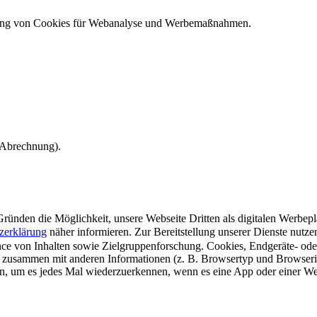
ndung von Cookies für Webanalyse und Werbemaßnahmen.
e Abrechnung).
ünden die Möglichkeit, unsere Webseite Dritten als digitalen Werbeplat
zerklärung
näher informieren.
Zur Bereitstellung unserer Dienste nutz
e von Inhalten sowie Zielgruppenforschung. Cookies, Endgeräte- ode
 zusammen mit anderen Informationen (z. B. Browsertyp und Browserin
n, um es jedes Mal wiederzuerkennen, wenn es eine App oder einer Webs