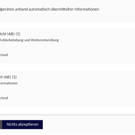
ndgeräten anhand automatisch übermittelter Informationen
icht IAB)
(1)
Fehlerbehebung und Weiterentwicklung
Irland
Impressum
Datenschutzerklärung
Datenschutzeinstellungen
ht IAB)
(1)
nformationen
Irland
ionell
Nichts akzeptieren