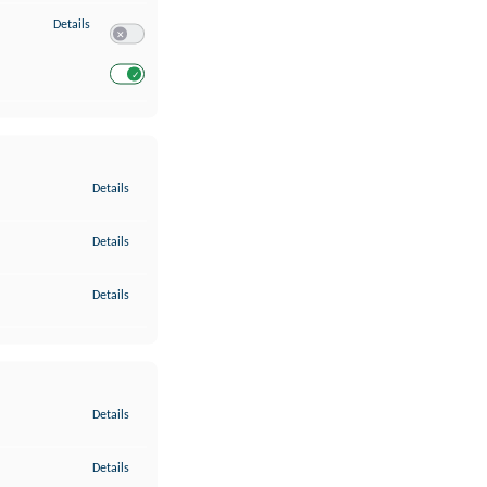
zu Entwicklung und Verbesserung der Angebote
Details
Switch zum Einwilligen bzw. Ablehnen des Dienstes Entwickl
Switch zum Einwilligen bzw. Ablehnen des Dienstes Entwicklu
zu Gewährleistung der Sicherheit, Verhinderung und Aufdeckung v
Details
zu Bereitstellung und Anzeige von Werbung und Inhalten
Details
zu Ihre Entscheidungen zum Datenschutz speichern und übermittel
Details
zu Abgleichung und Kombination von Daten aus unterschiedlichen 
Details
zu Verknüpfung verschiedener Endgeräte
Details