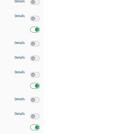
zu Speichern von oder Zugriff auf Informationen auf einem Endgerät
Details
Switch zum Einwilligen bzw. Ablehnen des Dienstes Speichern 
zu Verwendung reduzierter Daten zur Auswahl von Werbeanzeigen
Details
Switch zum Einwilligen bzw. Ablehnen des Dienstes Verwend
Switch zum Einwilligen bzw. Ablehnen des Dienstes Verwendu
zu Erstellung von Profilen für personalisierte Werbung
Details
Switch zum Einwilligen bzw. Ablehnen des Dienstes Erstellung 
zu Verwendung von Profilen zur Auswahl personalisierter Werbung
Details
Switch zum Einwilligen bzw. Ablehnen des Dienstes Verwendun
zu Messung der Werbeleistung
Details
Switch zum Einwilligen bzw. Ablehnen des Dienstes Messung 
Switch zum Einwilligen bzw. Ablehnen des Dienstes Messung d
zu Messung der Performance von Inhalten
Details
Switch zum Einwilligen bzw. Ablehnen des Dienstes Messung 
zu Analyse von Zielgruppen durch Statistiken oder Kombinationen von Dat
Details
Switch zum Einwilligen bzw. Ablehnen des Dienstes Analyse v
Switch zum Einwilligen bzw. Ablehnen des Dienstes Analyse v