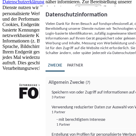
Datenschutzerklärung
näher informieren.
Zur Bereitstellung unserer
Dienste nutzen wir Technologien von
. Zwecke:
Partnern (5)
personalisierte Werbung und Inhalte, Messung von Werbeleistung
Datenschutzinformation
und der Performance von Inhalten sowie Zielgruppenforschung.
Vielen Dank für Ihren Besuch auf fondsprofessionell.at
Cookies, Endgeräte- oder ähnliche Online-Kennungen (z. B. login-
Bereitstellung unserer Dienste nutzen wir Technologien
basierte Kennungen, zufällig generierte Kennungen,
Login-basierte Identifikatoren, zufällig zugewiesene Id
netzwerkbasierte Kennungen) können zusammen mit anderen
Informationen auf Ihrem Gerät gespeichert oder gelese
Informationen (z. B. Browsertyp und Browserinformationen,
Werbung und Inhalte, Messung von Werbeleistung und d
Sprache, Bildschirmgröße, unterstützte Technologien usw.) auf
ist für den Zugriff auf die Website nicht erforderlich. S
Ihrem Endgerät gespeichert oder von dort ausgelesen werden, um es
Schalter ändern, oder später jederzeit via Datenschutzer
jedes Mal wiederzuerkennen, wenn es eine App oder einer Webseite
aufruft. Dies geschieht für einen oder mehrere der hier aufgeführten
ZWECKE
PARTNER
Verarbeitungszwecke.
Allgemein Zwecke
(7)
Speichern von oder Zugriff auf Informationen au
3 Partner
FONDS professionell
Verwendung reduzierter Daten zur Auswahl von
1 Partner
- mit berechtigtem Interesse
1 Partner
Erstellung von Profilen für personalisierte Werbu