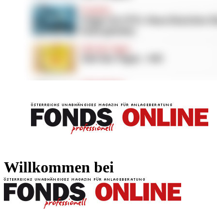
FONDS professionell
FONDS professi
Willkommen bei