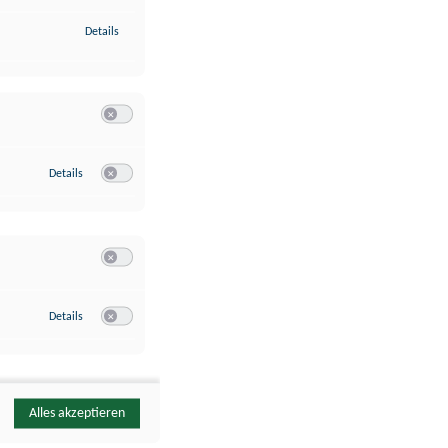
zu Identifikation von Endgeräten anhand automatisch übermittelte
Details
Switch zum Einwilligen bzw. Ablehnen der Kategorie Analyse / 
zu Google Analytics
Details
Switch zum Einwilligen bzw. Ablehnen des Dienstes Google Ana
Switch zum Einwilligen bzw. Ablehnen der Kategorie Sonstige 
zu YouTube
Details
Switch zum Einwilligen bzw. Ablehnen des Dienstes YouTube
Alles akzeptieren