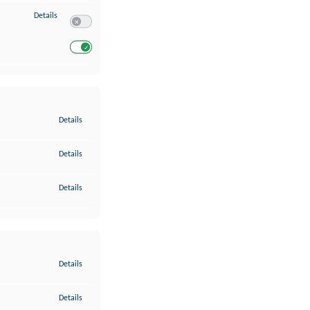
zu Entwicklung und Verbesserung der Angebote
Details
Switch zum Einwilligen bzw. Ablehnen des Dienstes Entwickl
Switch zum Einwilligen bzw. Ablehnen des Dienstes Entwicklu
zu Gewährleistung der Sicherheit, Verhinderung und Aufdeckung v
Details
zu Bereitstellung und Anzeige von Werbung und Inhalten
Details
zu Ihre Entscheidungen zum Datenschutz speichern und übermittel
Details
zu Abgleichung und Kombination von Daten aus unterschiedlichen 
Details
zu Verknüpfung verschiedener Endgeräte
Details