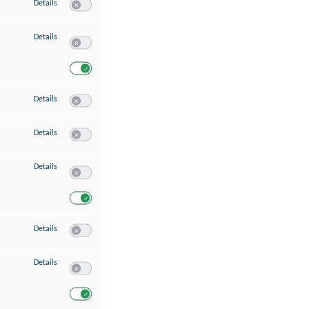
zu Speichern von oder Zugriff auf Informationen auf einem Endgerät
Details
Switch zum Einwilligen bzw. Ablehnen des Dienstes Speichern 
zu Verwendung reduzierter Daten zur Auswahl von Werbeanzeigen
Details
Switch zum Einwilligen bzw. Ablehnen des Dienstes Verwend
Switch zum Einwilligen bzw. Ablehnen des Dienstes Verwendu
zu Erstellung von Profilen für personalisierte Werbung
Details
Switch zum Einwilligen bzw. Ablehnen des Dienstes Erstellung 
zu Verwendung von Profilen zur Auswahl personalisierter Werbung
Details
Switch zum Einwilligen bzw. Ablehnen des Dienstes Verwendun
zu Messung der Werbeleistung
Details
Switch zum Einwilligen bzw. Ablehnen des Dienstes Messung 
Switch zum Einwilligen bzw. Ablehnen des Dienstes Messung d
zu Messung der Performance von Inhalten
Details
Switch zum Einwilligen bzw. Ablehnen des Dienstes Messung 
zu Analyse von Zielgruppen durch Statistiken oder Kombinationen von Dat
Details
Switch zum Einwilligen bzw. Ablehnen des Dienstes Analyse v
Switch zum Einwilligen bzw. Ablehnen des Dienstes Analyse v