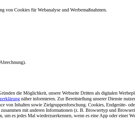
ndung von Cookies für Webanalyse und Werbemaßnahmen.
e Abrechnung).
ünden die Möglichkeit, unsere Webseite Dritten als digitalen Werbeplat
zerklärung
näher informieren.
Zur Bereitstellung unserer Dienste nutz
e von Inhalten sowie Zielgruppenforschung. Cookies, Endgeräte- ode
 zusammen mit anderen Informationen (z. B. Browsertyp und Browserin
n, um es jedes Mal wiederzuerkennen, wenn es eine App oder einer Webs