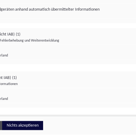
ndgeräten anhand automatisch übermittelter Informationen
icht IAB)
(1)
Fehlerbehebung und Weiterentwicklung
Irland
Impressum
Datenschutzerklärung
Datenschutzeinstellungen
ht IAB)
(1)
nformationen
Irland
ionell
Nichts akzeptieren