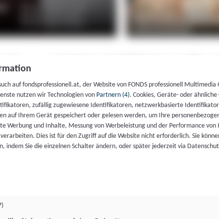
rmation
such auf fondsprofessionell.at, der Website von FONDS professionell Multimedia
ienste nutzen wir Technologien von
Partnern (4)
. Cookies, Geräte- oder ähnliche
entifikatoren, zufällig zugewiesene Identifikatoren, netzwerkbasierte Identifik
en auf Ihrem Gerät gespeichert oder gelesen werden, um Ihre personenbezogen
rte Werbung und Inhalte, Messung von Werbeleistung und der Performance von 
erarbeiten. Dies ist für den Zugriff auf die Website nicht erforderlich. Sie können
, indem Sie die einzelnen Schalter ändern, oder später jederzeit via Datenschu
7)