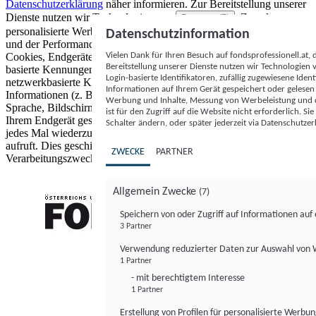
Datenschutzerklärung
näher informieren.
Zur Bereitstellung unserer
Dienste nutzen wir Technologien von
. Zwecke:
Partnern (5)
personalisierte Werbung und Inhalte, Messung von Werbeleistung
Datenschutzinformation
und der Performance von Inhalten sowie Zielgruppenforschung.
Vielen Dank für Ihren Besuch auf fondsprofessionell.at
Cookies, Endgeräte- oder ähnliche Online-Kennungen (z. B. login-
Bereitstellung unserer Dienste nutzen wir Technologien
basierte Kennungen, zufällig generierte Kennungen,
Login-basierte Identifikatoren, zufällig zugewiesene Id
netzwerkbasierte Kennungen) können zusammen mit anderen
Informationen auf Ihrem Gerät gespeichert oder gelese
Informationen (z. B. Browsertyp und Browserinformationen,
Werbung und Inhalte, Messung von Werbeleistung und d
Sprache, Bildschirmgröße, unterstützte Technologien usw.) auf
ist für den Zugriff auf die Website nicht erforderlich. S
Ihrem Endgerät gespeichert oder von dort ausgelesen werden, um es
Schalter ändern, oder später jederzeit via Datenschutzer
jedes Mal wiederzuerkennen, wenn es eine App oder einer Webseite
aufruft. Dies geschieht für einen oder mehrere der hier aufgeführten
ZWECKE
PARTNER
Verarbeitungszwecke.
Allgemein Zwecke
(7)
Speichern von oder Zugriff auf Informationen au
3 Partner
FONDS professionell
Verwendung reduzierter Daten zur Auswahl von
1 Partner
- mit berechtigtem Interesse
1 Partner
Erstellung von Profilen für personalisierte Werbu