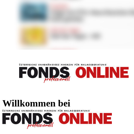
FONDS professionell
FONDS professi
Willkommen bei