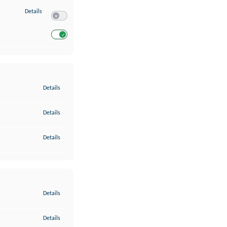
zu Entwicklung und Verbesserung der Angebote
Details
Switch zum Einwilligen bzw. Ablehnen des Dienstes Entwickl
Switch zum Einwilligen bzw. Ablehnen des Dienstes Entwicklu
zu Gewährleistung der Sicherheit, Verhinderung und Aufdeckung v
Details
zu Bereitstellung und Anzeige von Werbung und Inhalten
Details
zu Ihre Entscheidungen zum Datenschutz speichern und übermittel
Details
zu Abgleichung und Kombination von Daten aus unterschiedlichen 
Details
zu Verknüpfung verschiedener Endgeräte
Details