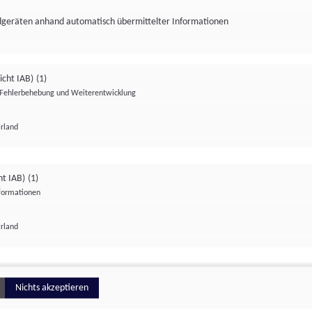
ndgeräten anhand automatisch übermittelter Informationen
icht IAB)
(1)
Fehlerbehebung und Weiterentwicklung
Irland
Impressum
Datenschutzerklärung
Datenschutzeinstellungen
ht IAB)
(1)
nformationen
Irland
ionell
Nichts akzeptieren