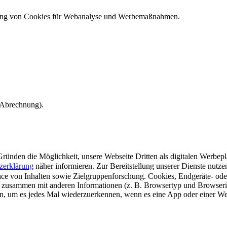
ndung von Cookies für Webanalyse und Werbemaßnahmen.
e Abrechnung).
ünden die Möglichkeit, unsere Webseite Dritten als digitalen Werbeplat
zerklärung
näher informieren.
Zur Bereitstellung unserer Dienste nutz
e von Inhalten sowie Zielgruppenforschung. Cookies, Endgeräte- ode
 zusammen mit anderen Informationen (z. B. Browsertyp und Browserin
n, um es jedes Mal wiederzuerkennen, wenn es eine App oder einer Webs