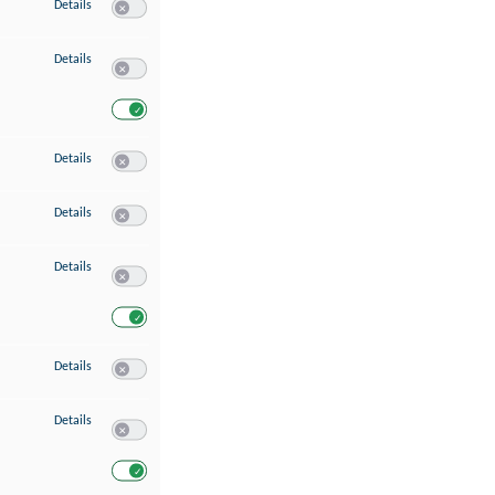
zu Speichern von oder Zugriff auf Informationen auf einem Endgerät
Details
Switch zum Einwilligen bzw. Ablehnen des Dienstes Speichern 
zu Verwendung reduzierter Daten zur Auswahl von Werbeanzeigen
Details
Switch zum Einwilligen bzw. Ablehnen des Dienstes Verwend
Switch zum Einwilligen bzw. Ablehnen des Dienstes Verwendu
zu Erstellung von Profilen für personalisierte Werbung
Details
Switch zum Einwilligen bzw. Ablehnen des Dienstes Erstellung 
zu Verwendung von Profilen zur Auswahl personalisierter Werbung
Details
Switch zum Einwilligen bzw. Ablehnen des Dienstes Verwendun
zu Messung der Werbeleistung
Details
Switch zum Einwilligen bzw. Ablehnen des Dienstes Messung 
Switch zum Einwilligen bzw. Ablehnen des Dienstes Messung d
zu Messung der Performance von Inhalten
Details
Switch zum Einwilligen bzw. Ablehnen des Dienstes Messung 
zu Analyse von Zielgruppen durch Statistiken oder Kombinationen von Dat
Details
Switch zum Einwilligen bzw. Ablehnen des Dienstes Analyse v
Switch zum Einwilligen bzw. Ablehnen des Dienstes Analyse v