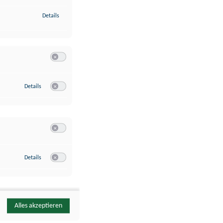
zu Identifikation von Endgeräten anhand automatisch übermittelte
Details
Switch zum Einwilligen bzw. Ablehnen der Kategorie Analyse / 
zu Google Analytics
Details
Switch zum Einwilligen bzw. Ablehnen des Dienstes Google Ana
Switch zum Einwilligen bzw. Ablehnen der Kategorie Sonstige 
zu YouTube
Details
Switch zum Einwilligen bzw. Ablehnen des Dienstes YouTube
Alles akzeptieren