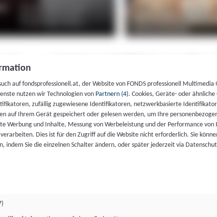
rmation
such auf fondsprofessionell.at, der Website von FONDS professionell Multimedia
ienste nutzen wir Technologien von
Partnern (4)
. Cookies, Geräte- oder ähnliche
entifikatoren, zufällig zugewiesene Identifikatoren, netzwerkbasierte Identifik
en auf Ihrem Gerät gespeichert oder gelesen werden, um Ihre personenbezogen
rte Werbung und Inhalte, Messung von Werbeleistung und der Performance von 
erarbeiten. Dies ist für den Zugriff auf die Website nicht erforderlich. Sie können
, indem Sie die einzelnen Schalter ändern, oder später jederzeit via Datenschu
7)