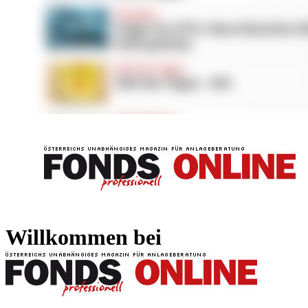
FONDS professionell
FONDS professi
Willkommen bei