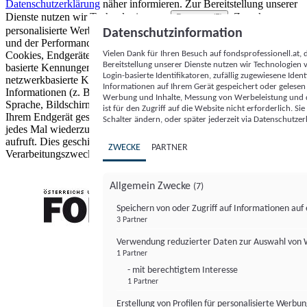
Datenschutzerklärung
näher informieren.
Zur Bereitstellung unserer
Dienste nutzen wir Technologien von
. Zwecke:
Partnern (5)
personalisierte Werbung und Inhalte, Messung von Werbeleistung
Datenschutzinformation
und der Performance von Inhalten sowie Zielgruppenforschung.
Vielen Dank für Ihren Besuch auf fondsprofessionell.at
Cookies, Endgeräte- oder ähnliche Online-Kennungen (z. B. login-
Bereitstellung unserer Dienste nutzen wir Technologien
basierte Kennungen, zufällig generierte Kennungen,
Login-basierte Identifikatoren, zufällig zugewiesene Id
netzwerkbasierte Kennungen) können zusammen mit anderen
Informationen auf Ihrem Gerät gespeichert oder gelese
Informationen (z. B. Browsertyp und Browserinformationen,
Werbung und Inhalte, Messung von Werbeleistung und d
Sprache, Bildschirmgröße, unterstützte Technologien usw.) auf
ist für den Zugriff auf die Website nicht erforderlich. S
Ihrem Endgerät gespeichert oder von dort ausgelesen werden, um es
Schalter ändern, oder später jederzeit via Datenschutzer
jedes Mal wiederzuerkennen, wenn es eine App oder einer Webseite
aufruft. Dies geschieht für einen oder mehrere der hier aufgeführten
ZWECKE
PARTNER
Verarbeitungszwecke.
Allgemein Zwecke
(7)
Speichern von oder Zugriff auf Informationen au
3 Partner
FONDS professionell
Verwendung reduzierter Daten zur Auswahl von
1 Partner
- mit berechtigtem Interesse
1 Partner
Erstellung von Profilen für personalisierte Werbu