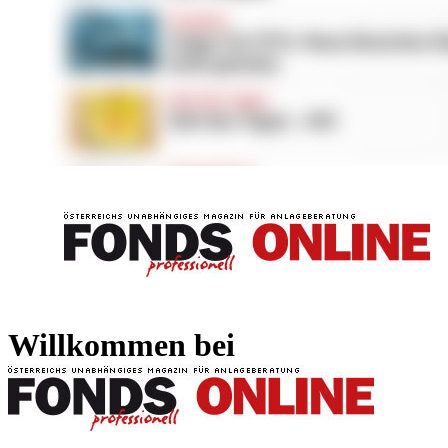
FONDS professionell
FONDS professi
Willkommen bei