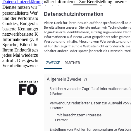
Datenschutzerklärung
näher informieren.
Zur Bereitstellung unserer
Dienste nutzen wir Technologien von
. Zwecke:
Partnern (5)
personalisierte Werbung und Inhalte, Messung von Werbeleistung
Datenschutzinformation
und der Performance von Inhalten sowie Zielgruppenforschung.
Vielen Dank für Ihren Besuch auf fondsprofessionell.at
Cookies, Endgeräte- oder ähnliche Online-Kennungen (z. B. login-
Bereitstellung unserer Dienste nutzen wir Technologien
basierte Kennungen, zufällig generierte Kennungen,
Login-basierte Identifikatoren, zufällig zugewiesene Id
netzwerkbasierte Kennungen) können zusammen mit anderen
Informationen auf Ihrem Gerät gespeichert oder gelese
Informationen (z. B. Browsertyp und Browserinformationen,
Werbung und Inhalte, Messung von Werbeleistung und d
Sprache, Bildschirmgröße, unterstützte Technologien usw.) auf
ist für den Zugriff auf die Website nicht erforderlich. S
Ihrem Endgerät gespeichert oder von dort ausgelesen werden, um es
Schalter ändern, oder später jederzeit via Datenschutzer
jedes Mal wiederzuerkennen, wenn es eine App oder einer Webseite
aufruft. Dies geschieht für einen oder mehrere der hier aufgeführten
ZWECKE
PARTNER
Verarbeitungszwecke.
Allgemein Zwecke
(7)
Speichern von oder Zugriff auf Informationen au
3 Partner
FONDS professionell
Verwendung reduzierter Daten zur Auswahl von
1 Partner
- mit berechtigtem Interesse
1 Partner
Erstellung von Profilen für personalisierte Werbu