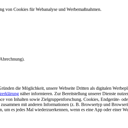
ndung von Cookies für Webanalyse und Werbemaßnahmen.
e Abrechnung).
ünden die Möglichkeit, unsere Webseite Dritten als digitalen Werbeplat
zerklärung
näher informieren.
Zur Bereitstellung unserer Dienste nutz
e von Inhalten sowie Zielgruppenforschung. Cookies, Endgeräte- ode
 zusammen mit anderen Informationen (z. B. Browsertyp und Browserin
n, um es jedes Mal wiederzuerkennen, wenn es eine App oder einer Webs