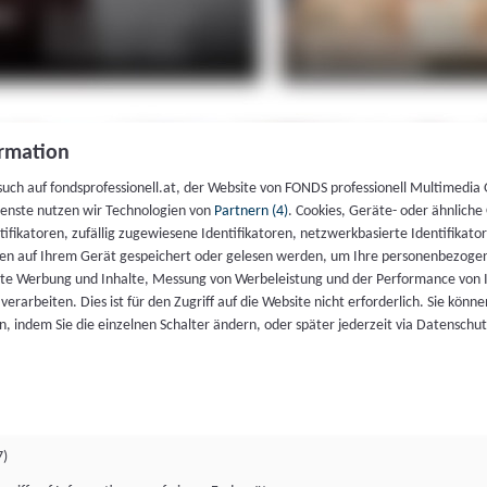
rmation
such auf fondsprofessionell.at, der Website von FONDS professionell Multimedia
ienste nutzen wir Technologien von
Partnern (4)
. Cookies, Geräte- oder ähnliche
entifikatoren, zufällig zugewiesene Identifikatoren, netzwerkbasierte Identifik
en auf Ihrem Gerät gespeichert oder gelesen werden, um Ihre personenbezogen
rte Werbung und Inhalte, Messung von Werbeleistung und der Performance von 
erarbeiten. Dies ist für den Zugriff auf die Website nicht erforderlich. Sie können
, indem Sie die einzelnen Schalter ändern, oder später jederzeit via Datenschu
7)