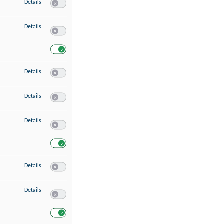
zu Speichern von oder Zugriff auf Informationen auf einem Endgerät
Details
Switch zum Einwilligen bzw. Ablehnen des Dienstes Speichern 
zu Verwendung reduzierter Daten zur Auswahl von Werbeanzeigen
Details
Switch zum Einwilligen bzw. Ablehnen des Dienstes Verwend
Switch zum Einwilligen bzw. Ablehnen des Dienstes Verwendu
zu Erstellung von Profilen für personalisierte Werbung
Details
Switch zum Einwilligen bzw. Ablehnen des Dienstes Erstellung 
zu Verwendung von Profilen zur Auswahl personalisierter Werbung
Details
Switch zum Einwilligen bzw. Ablehnen des Dienstes Verwendun
zu Messung der Werbeleistung
Details
Switch zum Einwilligen bzw. Ablehnen des Dienstes Messung 
Switch zum Einwilligen bzw. Ablehnen des Dienstes Messung d
zu Messung der Performance von Inhalten
Details
Switch zum Einwilligen bzw. Ablehnen des Dienstes Messung 
zu Analyse von Zielgruppen durch Statistiken oder Kombinationen von Dat
Details
Switch zum Einwilligen bzw. Ablehnen des Dienstes Analyse v
Switch zum Einwilligen bzw. Ablehnen des Dienstes Analyse v