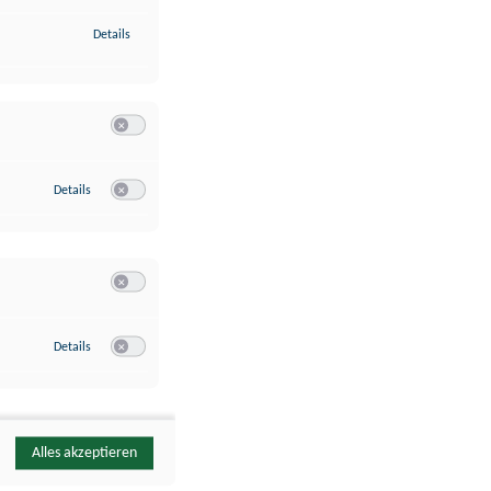
zu Identifikation von Endgeräten anhand automatisch übermittelte
Details
Switch zum Einwilligen bzw. Ablehnen der Kategorie Analyse / 
zu Google Analytics
Details
Switch zum Einwilligen bzw. Ablehnen des Dienstes Google Ana
Switch zum Einwilligen bzw. Ablehnen der Kategorie Sonstige 
zu YouTube
Details
Switch zum Einwilligen bzw. Ablehnen des Dienstes YouTube
Alles akzeptieren