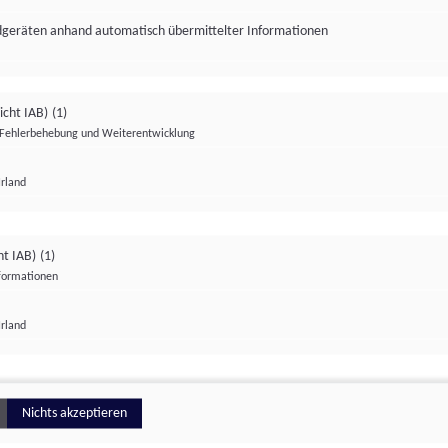
ndgeräten anhand automatisch übermittelter Informationen
icht IAB)
(1)
Fehlerbehebung und Weiterentwicklung
Irland
Impressum
Datenschutzerklärung
Datenschutzeinstellungen
ht IAB)
(1)
nformationen
Irland
ionell
Nichts akzeptieren