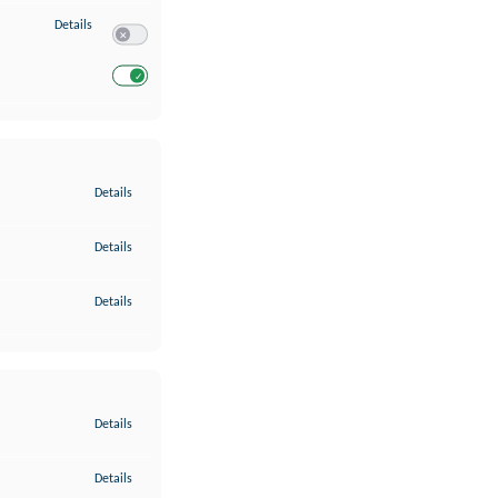
zu Entwicklung und Verbesserung der Angebote
Details
Switch zum Einwilligen bzw. Ablehnen des Dienstes Entwickl
Switch zum Einwilligen bzw. Ablehnen des Dienstes Entwicklu
zu Gewährleistung der Sicherheit, Verhinderung und Aufdeckung v
Details
zu Bereitstellung und Anzeige von Werbung und Inhalten
Details
zu Ihre Entscheidungen zum Datenschutz speichern und übermittel
Details
zu Abgleichung und Kombination von Daten aus unterschiedlichen 
Details
zu Verknüpfung verschiedener Endgeräte
Details