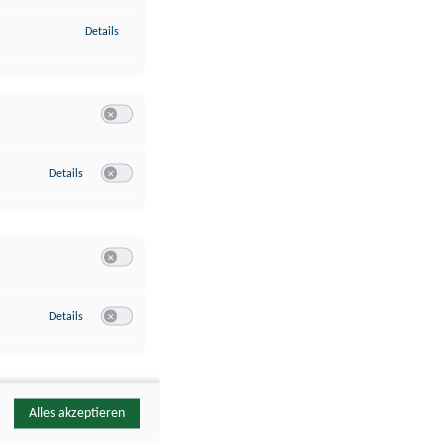
zu Identifikation von Endgeräten anhand automatisch übermittelte
Details
Switch zum Einwilligen bzw. Ablehnen der Kategorie Analyse / 
zu Google Analytics
Details
Switch zum Einwilligen bzw. Ablehnen des Dienstes Google Ana
Switch zum Einwilligen bzw. Ablehnen der Kategorie Sonstige 
zu YouTube
Details
Switch zum Einwilligen bzw. Ablehnen des Dienstes YouTube
Alles akzeptieren