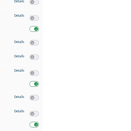
zu Speichern von oder Zugriff auf Informationen auf einem Endgerät
Details
Switch zum Einwilligen bzw. Ablehnen des Dienstes Speichern 
zu Verwendung reduzierter Daten zur Auswahl von Werbeanzeigen
Details
Switch zum Einwilligen bzw. Ablehnen des Dienstes Verwend
Switch zum Einwilligen bzw. Ablehnen des Dienstes Verwendu
zu Erstellung von Profilen für personalisierte Werbung
Details
Switch zum Einwilligen bzw. Ablehnen des Dienstes Erstellung 
zu Verwendung von Profilen zur Auswahl personalisierter Werbung
Details
Switch zum Einwilligen bzw. Ablehnen des Dienstes Verwendun
zu Messung der Werbeleistung
Details
Switch zum Einwilligen bzw. Ablehnen des Dienstes Messung 
Switch zum Einwilligen bzw. Ablehnen des Dienstes Messung d
zu Messung der Performance von Inhalten
Details
Switch zum Einwilligen bzw. Ablehnen des Dienstes Messung 
zu Analyse von Zielgruppen durch Statistiken oder Kombinationen von Dat
Details
Switch zum Einwilligen bzw. Ablehnen des Dienstes Analyse v
Switch zum Einwilligen bzw. Ablehnen des Dienstes Analyse v