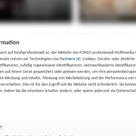
rmation
such auf fondsprofessionell.at, der Website von FONDS professionell Multimedia
ienste nutzen wir Technologien von
Partnern (4)
. Cookies, Geräte- oder ähnliche
entifikatoren, zufällig zugewiesene Identifikatoren, netzwerkbasierte Identifik
en auf Ihrem Gerät gespeichert oder gelesen werden, um Ihre personenbezogen
rte Werbung und Inhalte, Messung von Werbeleistung und der Performance von 
erarbeiten. Dies ist für den Zugriff auf die Website nicht erforderlich. Sie können
, indem Sie die einzelnen Schalter ändern, oder später jederzeit via Datenschu
7)