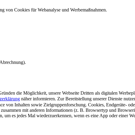
ndung von Cookies für Webanalyse und Werbemaßnahmen.
e Abrechnung).
ünden die Möglichkeit, unsere Webseite Dritten als digitalen Werbeplat
zerklärung
näher informieren.
Zur Bereitstellung unserer Dienste nutz
e von Inhalten sowie Zielgruppenforschung. Cookies, Endgeräte- ode
 zusammen mit anderen Informationen (z. B. Browsertyp und Browserin
n, um es jedes Mal wiederzuerkennen, wenn es eine App oder einer Webs