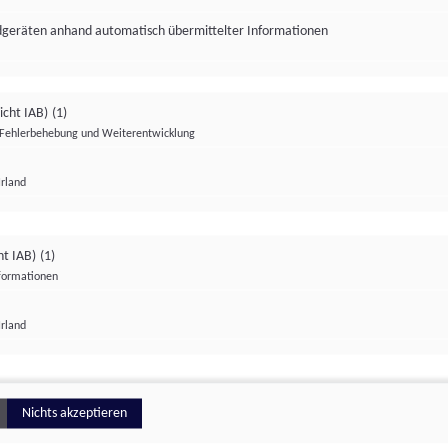
ndgeräten anhand automatisch übermittelter Informationen
icht IAB)
(1)
Fehlerbehebung und Weiterentwicklung
Irland
Impressum
Datenschutzerklärung
Datenschutzeinstellungen
ht IAB)
(1)
nformationen
Irland
ionell
Nichts akzeptieren