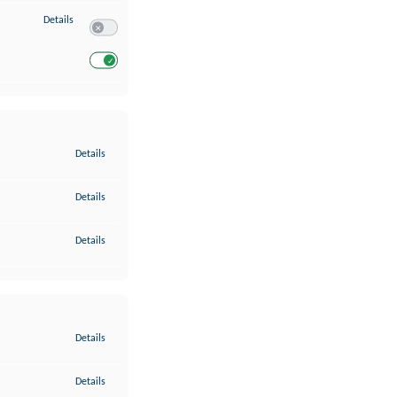
zu Entwicklung und Verbesserung der Angebote
Details
Switch zum Einwilligen bzw. Ablehnen des Dienstes Entwickl
Switch zum Einwilligen bzw. Ablehnen des Dienstes Entwicklu
zu Gewährleistung der Sicherheit, Verhinderung und Aufdeckung v
Details
zu Bereitstellung und Anzeige von Werbung und Inhalten
Details
zu Ihre Entscheidungen zum Datenschutz speichern und übermittel
Details
zu Abgleichung und Kombination von Daten aus unterschiedlichen 
Details
zu Verknüpfung verschiedener Endgeräte
Details