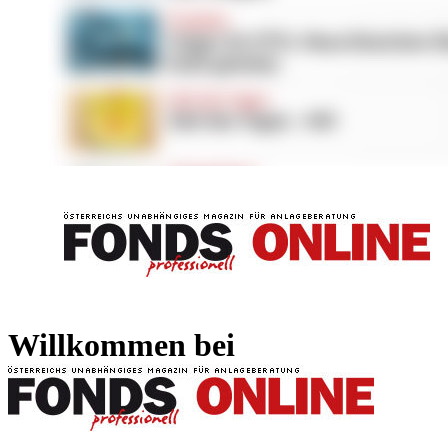
FONDS professionell
FONDS professi
Willkommen bei