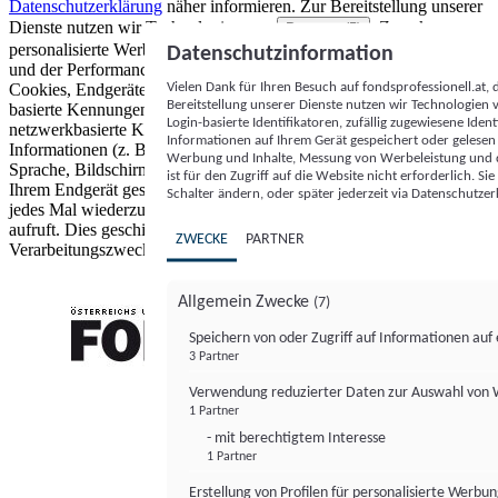
Datenschutzerklärung
näher informieren.
Zur Bereitstellung unserer
Dienste nutzen wir Technologien von
. Zwecke:
Partnern (5)
personalisierte Werbung und Inhalte, Messung von Werbeleistung
Datenschutzinformation
und der Performance von Inhalten sowie Zielgruppenforschung.
Vielen Dank für Ihren Besuch auf fondsprofessionell.at
Cookies, Endgeräte- oder ähnliche Online-Kennungen (z. B. login-
Bereitstellung unserer Dienste nutzen wir Technologien
basierte Kennungen, zufällig generierte Kennungen,
Login-basierte Identifikatoren, zufällig zugewiesene Id
netzwerkbasierte Kennungen) können zusammen mit anderen
Informationen auf Ihrem Gerät gespeichert oder gelese
Informationen (z. B. Browsertyp und Browserinformationen,
Werbung und Inhalte, Messung von Werbeleistung und d
Sprache, Bildschirmgröße, unterstützte Technologien usw.) auf
ist für den Zugriff auf die Website nicht erforderlich. S
Ihrem Endgerät gespeichert oder von dort ausgelesen werden, um es
Schalter ändern, oder später jederzeit via Datenschutzer
jedes Mal wiederzuerkennen, wenn es eine App oder einer Webseite
aufruft. Dies geschieht für einen oder mehrere der hier aufgeführten
ZWECKE
PARTNER
Verarbeitungszwecke.
Allgemein Zwecke
(7)
Speichern von oder Zugriff auf Informationen au
3 Partner
FONDS professionell
Verwendung reduzierter Daten zur Auswahl von
1 Partner
- mit berechtigtem Interesse
1 Partner
Erstellung von Profilen für personalisierte Werbu