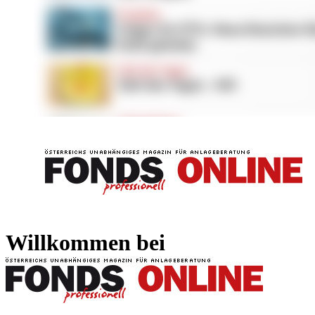
FONDS professionell
FONDS professi
Willkommen bei