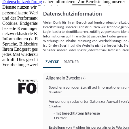
Datenschutzerklärung
näher informieren.
Zur Bereitstellung unserer
Dienste nutzen wir Technologien von
. Zwecke:
Partnern (5)
personalisierte Werbung und Inhalte, Messung von Werbeleistung
Datenschutzinformation
und der Performance von Inhalten sowie Zielgruppenforschung.
Vielen Dank für Ihren Besuch auf fondsprofessionell.at
Cookies, Endgeräte- oder ähnliche Online-Kennungen (z. B. login-
Bereitstellung unserer Dienste nutzen wir Technologien
basierte Kennungen, zufällig generierte Kennungen,
Login-basierte Identifikatoren, zufällig zugewiesene Id
netzwerkbasierte Kennungen) können zusammen mit anderen
Informationen auf Ihrem Gerät gespeichert oder gelese
Informationen (z. B. Browsertyp und Browserinformationen,
Werbung und Inhalte, Messung von Werbeleistung und d
Sprache, Bildschirmgröße, unterstützte Technologien usw.) auf
ist für den Zugriff auf die Website nicht erforderlich. S
Ihrem Endgerät gespeichert oder von dort ausgelesen werden, um es
Schalter ändern, oder später jederzeit via Datenschutzer
jedes Mal wiederzuerkennen, wenn es eine App oder einer Webseite
aufruft. Dies geschieht für einen oder mehrere der hier aufgeführten
ZWECKE
PARTNER
Verarbeitungszwecke.
Allgemein Zwecke
(7)
Speichern von oder Zugriff auf Informationen au
3 Partner
FONDS professionell
Verwendung reduzierter Daten zur Auswahl von
1 Partner
- mit berechtigtem Interesse
1 Partner
Erstellung von Profilen für personalisierte Werbu