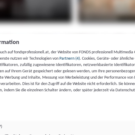
rmation
such auf fondsprofessionell.at, der Website von FONDS professionell Multimedia
ienste nutzen wir Technologien von
Partnern (4)
. Cookies, Geräte- oder ähnliche
entifikatoren, zufällig zugewiesene Identifikatoren, netzwerkbasierte Identifik
en auf Ihrem Gerät gespeichert oder gelesen werden, um Ihre personenbezogen
rte Werbung und Inhalte, Messung von Werbeleistung und der Performance von 
erarbeiten. Dies ist für den Zugriff auf die Website nicht erforderlich. Sie können
, indem Sie die einzelnen Schalter ändern, oder später jederzeit via Datenschu
7)