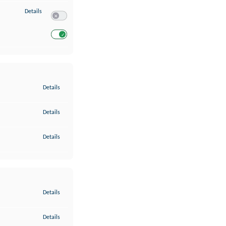
zu Entwicklung und Verbesserung der Angebote
Details
Switch zum Einwilligen bzw. Ablehnen des Dienstes Entwickl
Switch zum Einwilligen bzw. Ablehnen des Dienstes Entwicklu
zu Gewährleistung der Sicherheit, Verhinderung und Aufdeckung v
Details
zu Bereitstellung und Anzeige von Werbung und Inhalten
Details
zu Ihre Entscheidungen zum Datenschutz speichern und übermittel
Details
zu Abgleichung und Kombination von Daten aus unterschiedlichen 
Details
zu Verknüpfung verschiedener Endgeräte
Details