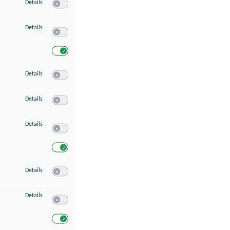
zu Speichern von oder Zugriff auf Informationen auf einem Endgerät
Details
Switch zum Einwilligen bzw. Ablehnen des Dienstes Speichern 
zu Verwendung reduzierter Daten zur Auswahl von Werbeanzeigen
Details
Switch zum Einwilligen bzw. Ablehnen des Dienstes Verwend
Switch zum Einwilligen bzw. Ablehnen des Dienstes Verwendu
zu Erstellung von Profilen für personalisierte Werbung
Details
Switch zum Einwilligen bzw. Ablehnen des Dienstes Erstellung 
zu Verwendung von Profilen zur Auswahl personalisierter Werbung
Details
Switch zum Einwilligen bzw. Ablehnen des Dienstes Verwendun
zu Messung der Werbeleistung
Details
Switch zum Einwilligen bzw. Ablehnen des Dienstes Messung 
Switch zum Einwilligen bzw. Ablehnen des Dienstes Messung d
zu Messung der Performance von Inhalten
Details
Switch zum Einwilligen bzw. Ablehnen des Dienstes Messung 
zu Analyse von Zielgruppen durch Statistiken oder Kombinationen von Dat
Details
Switch zum Einwilligen bzw. Ablehnen des Dienstes Analyse v
Switch zum Einwilligen bzw. Ablehnen des Dienstes Analyse v