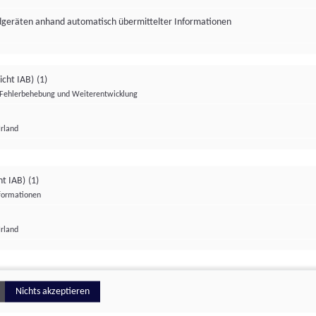
ndgeräten anhand automatisch übermittelter Informationen
icht IAB)
(1)
Fehlerbehebung und Weiterentwicklung
Irland
Impressum
Datenschutzerklärung
Datenschutzeinstellungen
ht IAB)
(1)
nformationen
Irland
ionell
Nichts akzeptieren