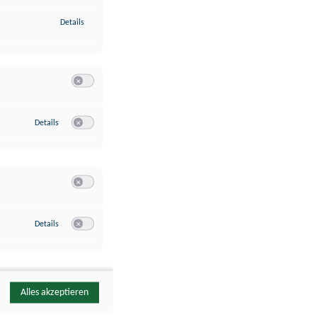
zu Identifikation von Endgeräten anhand automatisch übermittelte
Details
Switch zum Einwilligen bzw. Ablehnen der Kategorie Analyse / 
zu Google Analytics
Details
Switch zum Einwilligen bzw. Ablehnen des Dienstes Google Ana
Switch zum Einwilligen bzw. Ablehnen der Kategorie Sonstige 
zu YouTube
Details
Switch zum Einwilligen bzw. Ablehnen des Dienstes YouTube
Alles akzeptieren