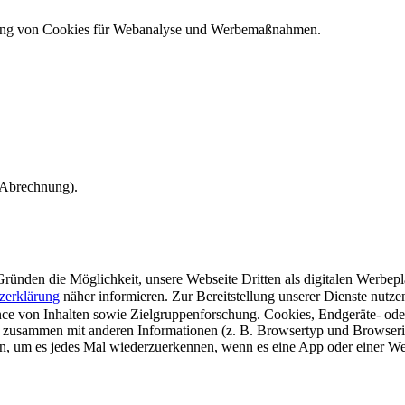
ndung von Cookies für Webanalyse und Werbemaßnahmen.
e Abrechnung).
ünden die Möglichkeit, unsere Webseite Dritten als digitalen Werbeplat
zerklärung
näher informieren.
Zur Bereitstellung unserer Dienste nutz
e von Inhalten sowie Zielgruppenforschung. Cookies, Endgeräte- ode
 zusammen mit anderen Informationen (z. B. Browsertyp und Browserin
n, um es jedes Mal wiederzuerkennen, wenn es eine App oder einer Webs