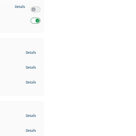
zu Entwicklung und Verbesserung der Angebote
Details
Switch zum Einwilligen bzw. Ablehnen des Dienstes Entwickl
Switch zum Einwilligen bzw. Ablehnen des Dienstes Entwicklu
zu Gewährleistung der Sicherheit, Verhinderung und Aufdeckung v
Details
zu Bereitstellung und Anzeige von Werbung und Inhalten
Details
zu Ihre Entscheidungen zum Datenschutz speichern und übermittel
Details
zu Abgleichung und Kombination von Daten aus unterschiedlichen 
Details
zu Verknüpfung verschiedener Endgeräte
Details