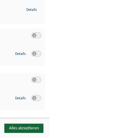
zu Identifikation von Endgeräten anhand automatisch übermittelte
Details
Switch zum Einwilligen bzw. Ablehnen der Kategorie Analyse / 
zu Google Analytics
Details
Switch zum Einwilligen bzw. Ablehnen des Dienstes Google Ana
Switch zum Einwilligen bzw. Ablehnen der Kategorie Sonstige 
zu YouTube
Details
Switch zum Einwilligen bzw. Ablehnen des Dienstes YouTube
Alles akzeptieren