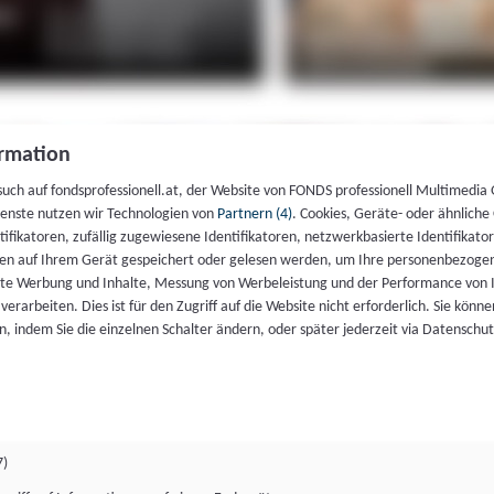
rmation
such auf fondsprofessionell.at, der Website von FONDS professionell Multimedia
ienste nutzen wir Technologien von
Partnern (4)
. Cookies, Geräte- oder ähnliche
entifikatoren, zufällig zugewiesene Identifikatoren, netzwerkbasierte Identifik
en auf Ihrem Gerät gespeichert oder gelesen werden, um Ihre personenbezogen
rte Werbung und Inhalte, Messung von Werbeleistung und der Performance von 
erarbeiten. Dies ist für den Zugriff auf die Website nicht erforderlich. Sie können
, indem Sie die einzelnen Schalter ändern, oder später jederzeit via Datenschu
7)