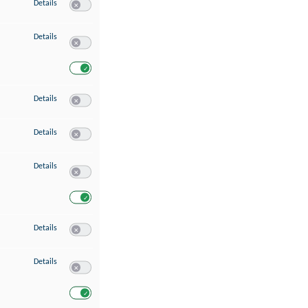
zu Speichern von oder Zugriff auf Informationen auf einem Endgerät
Details
Switch zum Einwilligen bzw. Ablehnen des Dienstes Speichern 
zu Verwendung reduzierter Daten zur Auswahl von Werbeanzeigen
Details
Switch zum Einwilligen bzw. Ablehnen des Dienstes Verwend
Switch zum Einwilligen bzw. Ablehnen des Dienstes Verwendu
zu Erstellung von Profilen für personalisierte Werbung
Details
Switch zum Einwilligen bzw. Ablehnen des Dienstes Erstellung 
zu Verwendung von Profilen zur Auswahl personalisierter Werbung
Details
Switch zum Einwilligen bzw. Ablehnen des Dienstes Verwendun
zu Messung der Werbeleistung
Details
Switch zum Einwilligen bzw. Ablehnen des Dienstes Messung 
Switch zum Einwilligen bzw. Ablehnen des Dienstes Messung d
zu Messung der Performance von Inhalten
Details
Switch zum Einwilligen bzw. Ablehnen des Dienstes Messung 
zu Analyse von Zielgruppen durch Statistiken oder Kombinationen von Dat
Details
Switch zum Einwilligen bzw. Ablehnen des Dienstes Analyse v
Switch zum Einwilligen bzw. Ablehnen des Dienstes Analyse v