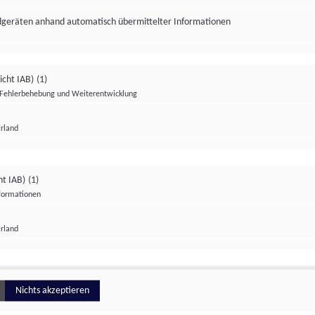
ndgeräten anhand automatisch übermittelter Informationen
icht IAB)
(1)
Fehlerbehebung und Weiterentwicklung
Irland
Impressum
Datenschutzerklärung
Datenschutzeinstellungen
ht IAB)
(1)
nformationen
Irland
ionell
Nichts akzeptieren