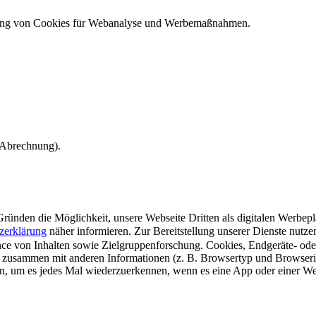
ndung von Cookies für Webanalyse und Werbemaßnahmen.
e Abrechnung).
ünden die Möglichkeit, unsere Webseite Dritten als digitalen Werbeplat
zerklärung
näher informieren.
Zur Bereitstellung unserer Dienste nutz
e von Inhalten sowie Zielgruppenforschung. Cookies, Endgeräte- ode
 zusammen mit anderen Informationen (z. B. Browsertyp und Browserin
n, um es jedes Mal wiederzuerkennen, wenn es eine App oder einer Webs