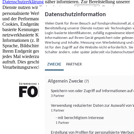
Datenschutzerklärung
näher informieren.
Zur Bereitstellung unserer
Dienste nutzen wir Technologien von
. Zwecke:
Partnern (5)
personalisierte Werbung und Inhalte, Messung von Werbeleistung
Datenschutzinformation
und der Performance von Inhalten sowie Zielgruppenforschung.
Vielen Dank für Ihren Besuch auf fondsprofessionell.at
Cookies, Endgeräte- oder ähnliche Online-Kennungen (z. B. login-
Bereitstellung unserer Dienste nutzen wir Technologien
basierte Kennungen, zufällig generierte Kennungen,
Login-basierte Identifikatoren, zufällig zugewiesene Id
netzwerkbasierte Kennungen) können zusammen mit anderen
Informationen auf Ihrem Gerät gespeichert oder gelese
Informationen (z. B. Browsertyp und Browserinformationen,
Werbung und Inhalte, Messung von Werbeleistung und d
Sprache, Bildschirmgröße, unterstützte Technologien usw.) auf
ist für den Zugriff auf die Website nicht erforderlich. S
Ihrem Endgerät gespeichert oder von dort ausgelesen werden, um es
Schalter ändern, oder später jederzeit via Datenschutzer
jedes Mal wiederzuerkennen, wenn es eine App oder einer Webseite
aufruft. Dies geschieht für einen oder mehrere der hier aufgeführten
ZWECKE
PARTNER
Verarbeitungszwecke.
Allgemein Zwecke
(7)
Speichern von oder Zugriff auf Informationen au
3 Partner
FONDS professionell
Verwendung reduzierter Daten zur Auswahl von
1 Partner
- mit berechtigtem Interesse
1 Partner
Erstellung von Profilen für personalisierte Werbu