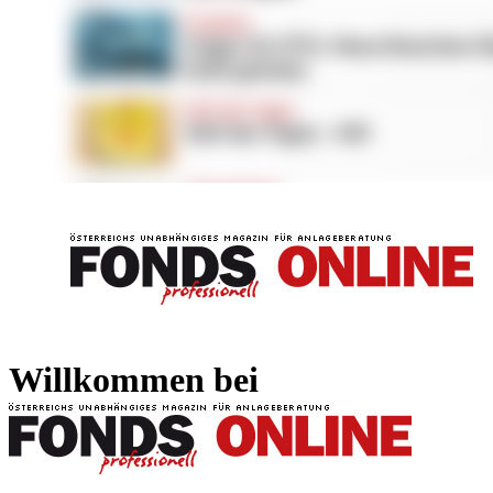
FONDS professionell
FONDS professi
Willkommen bei