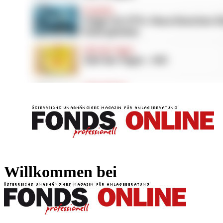
FONDS professionell
FONDS professi
Willkommen bei