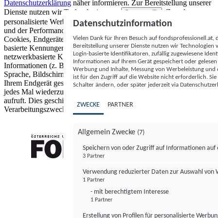
Datenschutzerklärung
näher informieren.
Zur Bereitstellung unserer
Dienste nutzen wir Technologien von
. Zwecke:
Partnern (5)
personalisierte Werbung und Inhalte, Messung von Werbeleistung
Datenschutzinformation
und der Performance von Inhalten sowie Zielgruppenforschung.
Vielen Dank für Ihren Besuch auf fondsprofessionell.at
Cookies, Endgeräte- oder ähnliche Online-Kennungen (z. B. login-
Bereitstellung unserer Dienste nutzen wir Technologien
basierte Kennungen, zufällig generierte Kennungen,
Login-basierte Identifikatoren, zufällig zugewiesene Id
netzwerkbasierte Kennungen) können zusammen mit anderen
Informationen auf Ihrem Gerät gespeichert oder gelese
Informationen (z. B. Browsertyp und Browserinformationen,
Werbung und Inhalte, Messung von Werbeleistung und d
Sprache, Bildschirmgröße, unterstützte Technologien usw.) auf
ist für den Zugriff auf die Website nicht erforderlich. S
Ihrem Endgerät gespeichert oder von dort ausgelesen werden, um es
Schalter ändern, oder später jederzeit via Datenschutzer
jedes Mal wiederzuerkennen, wenn es eine App oder einer Webseite
aufruft. Dies geschieht für einen oder mehrere der hier aufgeführten
ZWECKE
PARTNER
Verarbeitungszwecke.
Allgemein Zwecke
(7)
Speichern von oder Zugriff auf Informationen au
3 Partner
FONDS professionell
Verwendung reduzierter Daten zur Auswahl von
1 Partner
- mit berechtigtem Interesse
1 Partner
Erstellung von Profilen für personalisierte Werbu