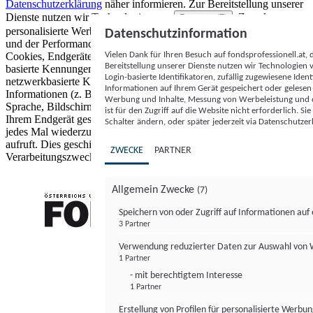
Datenschutzerklärung
näher informieren.
Zur Bereitstellung unserer
Dienste nutzen wir Technologien von
. Zwecke:
Partnern (5)
personalisierte Werbung und Inhalte, Messung von Werbeleistung
Datenschutzinformation
und der Performance von Inhalten sowie Zielgruppenforschung.
Vielen Dank für Ihren Besuch auf fondsprofessionell.at
Cookies, Endgeräte- oder ähnliche Online-Kennungen (z. B. login-
Bereitstellung unserer Dienste nutzen wir Technologien
basierte Kennungen, zufällig generierte Kennungen,
Login-basierte Identifikatoren, zufällig zugewiesene Id
netzwerkbasierte Kennungen) können zusammen mit anderen
Informationen auf Ihrem Gerät gespeichert oder gelese
Informationen (z. B. Browsertyp und Browserinformationen,
Werbung und Inhalte, Messung von Werbeleistung und d
Sprache, Bildschirmgröße, unterstützte Technologien usw.) auf
ist für den Zugriff auf die Website nicht erforderlich. S
Ihrem Endgerät gespeichert oder von dort ausgelesen werden, um es
Schalter ändern, oder später jederzeit via Datenschutzer
jedes Mal wiederzuerkennen, wenn es eine App oder einer Webseite
aufruft. Dies geschieht für einen oder mehrere der hier aufgeführten
ZWECKE
PARTNER
Verarbeitungszwecke.
Allgemein Zwecke
(7)
Speichern von oder Zugriff auf Informationen au
3 Partner
FONDS professionell
Verwendung reduzierter Daten zur Auswahl von
1 Partner
- mit berechtigtem Interesse
1 Partner
Erstellung von Profilen für personalisierte Werbu