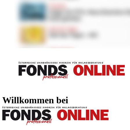
FONDS professionell
FONDS professi
Willkommen bei