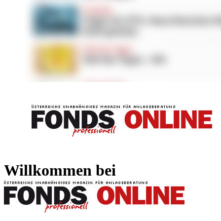
FONDS professionell
FONDS professi
Willkommen bei