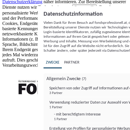
Datenschutzerklärung
näher informieren.
Zur Bereitstellung unserer
Dienste nutzen wir Technologien von
. Zwecke:
Partnern (5)
personalisierte Werbung und Inhalte, Messung von Werbeleistung
Datenschutzinformation
und der Performance von Inhalten sowie Zielgruppenforschung.
Vielen Dank für Ihren Besuch auf fondsprofessionell.at
Cookies, Endgeräte- oder ähnliche Online-Kennungen (z. B. login-
Bereitstellung unserer Dienste nutzen wir Technologien
basierte Kennungen, zufällig generierte Kennungen,
Login-basierte Identifikatoren, zufällig zugewiesene Id
netzwerkbasierte Kennungen) können zusammen mit anderen
Informationen auf Ihrem Gerät gespeichert oder gelese
Informationen (z. B. Browsertyp und Browserinformationen,
Werbung und Inhalte, Messung von Werbeleistung und d
Sprache, Bildschirmgröße, unterstützte Technologien usw.) auf
ist für den Zugriff auf die Website nicht erforderlich. S
Ihrem Endgerät gespeichert oder von dort ausgelesen werden, um es
Schalter ändern, oder später jederzeit via Datenschutzer
jedes Mal wiederzuerkennen, wenn es eine App oder einer Webseite
aufruft. Dies geschieht für einen oder mehrere der hier aufgeführten
ZWECKE
PARTNER
Verarbeitungszwecke.
Allgemein Zwecke
(7)
Speichern von oder Zugriff auf Informationen au
3 Partner
FONDS professionell
Verwendung reduzierter Daten zur Auswahl von
1 Partner
- mit berechtigtem Interesse
1 Partner
Erstellung von Profilen für personalisierte Werbu