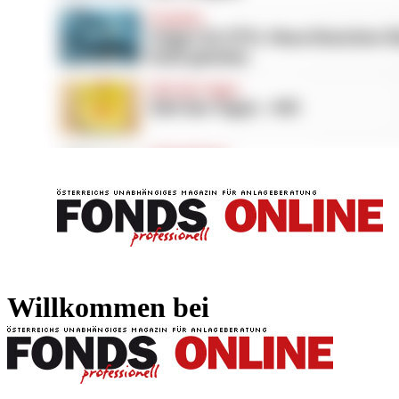
FONDS professionell
FONDS professi
Willkommen bei