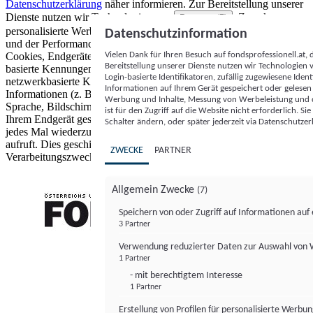
Datenschutzerklärung
näher informieren.
Zur Bereitstellung unserer
Dienste nutzen wir Technologien von
. Zwecke:
Partnern (5)
personalisierte Werbung und Inhalte, Messung von Werbeleistung
Datenschutzinformation
und der Performance von Inhalten sowie Zielgruppenforschung.
Vielen Dank für Ihren Besuch auf fondsprofessionell.at
Cookies, Endgeräte- oder ähnliche Online-Kennungen (z. B. login-
Bereitstellung unserer Dienste nutzen wir Technologien
basierte Kennungen, zufällig generierte Kennungen,
Login-basierte Identifikatoren, zufällig zugewiesene Id
netzwerkbasierte Kennungen) können zusammen mit anderen
Informationen auf Ihrem Gerät gespeichert oder gelese
Informationen (z. B. Browsertyp und Browserinformationen,
Werbung und Inhalte, Messung von Werbeleistung und d
Sprache, Bildschirmgröße, unterstützte Technologien usw.) auf
ist für den Zugriff auf die Website nicht erforderlich. S
Ihrem Endgerät gespeichert oder von dort ausgelesen werden, um es
Schalter ändern, oder später jederzeit via Datenschutzer
jedes Mal wiederzuerkennen, wenn es eine App oder einer Webseite
aufruft. Dies geschieht für einen oder mehrere der hier aufgeführten
ZWECKE
PARTNER
Verarbeitungszwecke.
Allgemein Zwecke
(7)
Speichern von oder Zugriff auf Informationen au
3 Partner
FONDS professionell
Verwendung reduzierter Daten zur Auswahl von
1 Partner
- mit berechtigtem Interesse
1 Partner
Erstellung von Profilen für personalisierte Werbu