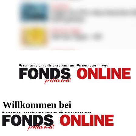
FONDS professionell
FONDS professi
Willkommen bei