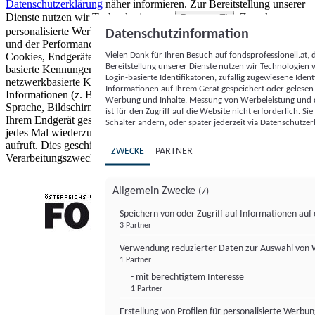
Datenschutzerklärung
näher informieren.
Zur Bereitstellung unserer
Dienste nutzen wir Technologien von
. Zwecke:
Partnern (5)
personalisierte Werbung und Inhalte, Messung von Werbeleistung
Datenschutzinformation
und der Performance von Inhalten sowie Zielgruppenforschung.
Vielen Dank für Ihren Besuch auf fondsprofessionell.at
Cookies, Endgeräte- oder ähnliche Online-Kennungen (z. B. login-
Bereitstellung unserer Dienste nutzen wir Technologien
basierte Kennungen, zufällig generierte Kennungen,
Login-basierte Identifikatoren, zufällig zugewiesene Id
netzwerkbasierte Kennungen) können zusammen mit anderen
Informationen auf Ihrem Gerät gespeichert oder gelese
Informationen (z. B. Browsertyp und Browserinformationen,
Werbung und Inhalte, Messung von Werbeleistung und d
Sprache, Bildschirmgröße, unterstützte Technologien usw.) auf
ist für den Zugriff auf die Website nicht erforderlich. S
Ihrem Endgerät gespeichert oder von dort ausgelesen werden, um es
Schalter ändern, oder später jederzeit via Datenschutzer
jedes Mal wiederzuerkennen, wenn es eine App oder einer Webseite
aufruft. Dies geschieht für einen oder mehrere der hier aufgeführten
ZWECKE
PARTNER
Verarbeitungszwecke.
Allgemein Zwecke
(7)
Speichern von oder Zugriff auf Informationen au
3 Partner
FONDS professionell
Verwendung reduzierter Daten zur Auswahl von
1 Partner
- mit berechtigtem Interesse
1 Partner
Erstellung von Profilen für personalisierte Werbu