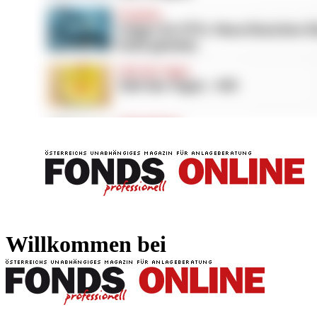
FONDS professionell
FONDS professi
Willkommen bei