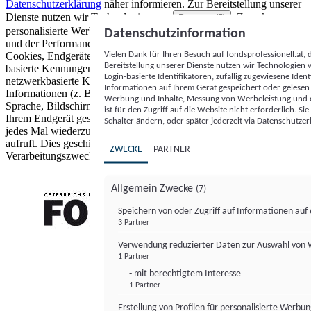
Datenschutzerklärung
näher informieren.
Zur Bereitstellung unserer
Dienste nutzen wir Technologien von
. Zwecke:
Partnern (5)
personalisierte Werbung und Inhalte, Messung von Werbeleistung
Datenschutzinformation
und der Performance von Inhalten sowie Zielgruppenforschung.
Vielen Dank für Ihren Besuch auf fondsprofessionell.at
Cookies, Endgeräte- oder ähnliche Online-Kennungen (z. B. login-
Bereitstellung unserer Dienste nutzen wir Technologien
basierte Kennungen, zufällig generierte Kennungen,
Login-basierte Identifikatoren, zufällig zugewiesene Id
netzwerkbasierte Kennungen) können zusammen mit anderen
Informationen auf Ihrem Gerät gespeichert oder gelese
Informationen (z. B. Browsertyp und Browserinformationen,
Werbung und Inhalte, Messung von Werbeleistung und d
Sprache, Bildschirmgröße, unterstützte Technologien usw.) auf
ist für den Zugriff auf die Website nicht erforderlich. S
Ihrem Endgerät gespeichert oder von dort ausgelesen werden, um es
Schalter ändern, oder später jederzeit via Datenschutzer
jedes Mal wiederzuerkennen, wenn es eine App oder einer Webseite
aufruft. Dies geschieht für einen oder mehrere der hier aufgeführten
ZWECKE
PARTNER
Verarbeitungszwecke.
Allgemein Zwecke
(7)
Speichern von oder Zugriff auf Informationen au
3 Partner
FONDS professionell
Verwendung reduzierter Daten zur Auswahl von
1 Partner
- mit berechtigtem Interesse
1 Partner
Erstellung von Profilen für personalisierte Werbu