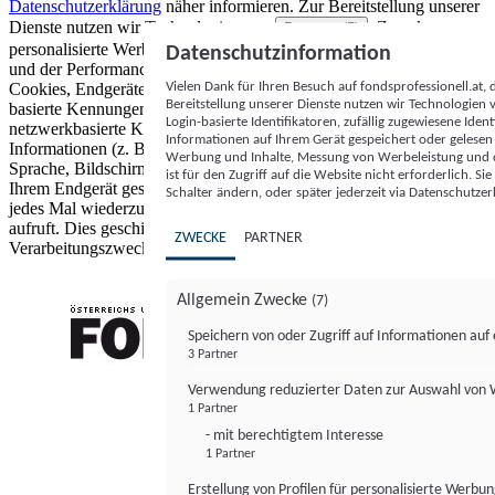
Datenschutzerklärung
näher informieren.
Zur Bereitstellung unserer
Dienste nutzen wir Technologien von
. Zwecke:
Partnern (5)
personalisierte Werbung und Inhalte, Messung von Werbeleistung
Datenschutzinformation
und der Performance von Inhalten sowie Zielgruppenforschung.
Vielen Dank für Ihren Besuch auf fondsprofessionell.at
Cookies, Endgeräte- oder ähnliche Online-Kennungen (z. B. login-
Bereitstellung unserer Dienste nutzen wir Technologien
basierte Kennungen, zufällig generierte Kennungen,
Login-basierte Identifikatoren, zufällig zugewiesene Id
netzwerkbasierte Kennungen) können zusammen mit anderen
Informationen auf Ihrem Gerät gespeichert oder gelese
Informationen (z. B. Browsertyp und Browserinformationen,
Werbung und Inhalte, Messung von Werbeleistung und d
Sprache, Bildschirmgröße, unterstützte Technologien usw.) auf
ist für den Zugriff auf die Website nicht erforderlich. S
Ihrem Endgerät gespeichert oder von dort ausgelesen werden, um es
Schalter ändern, oder später jederzeit via Datenschutzer
jedes Mal wiederzuerkennen, wenn es eine App oder einer Webseite
aufruft. Dies geschieht für einen oder mehrere der hier aufgeführten
ZWECKE
PARTNER
Verarbeitungszwecke.
Allgemein Zwecke
(7)
Speichern von oder Zugriff auf Informationen au
3 Partner
FONDS professionell
Verwendung reduzierter Daten zur Auswahl von
1 Partner
- mit berechtigtem Interesse
1 Partner
Erstellung von Profilen für personalisierte Werbu