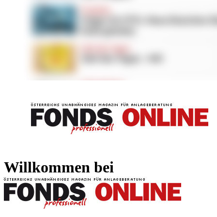
FONDS professionell
FONDS professi
Willkommen bei