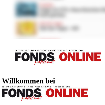
FONDS professionell
FONDS professi
Willkommen bei