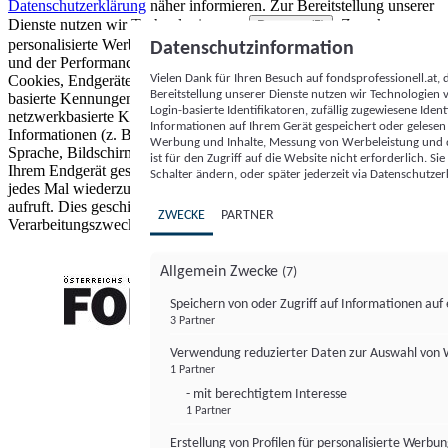
Datenschutzerklärung
näher informieren.
Zur Bereitstellung unserer
Dienste nutzen wir Technologien von
. Zwecke:
Partnern (5)
personalisierte Werbung und Inhalte, Messung von Werbeleistung
Datenschutzinformation
und der Performance von Inhalten sowie Zielgruppenforschung.
Vielen Dank für Ihren Besuch auf fondsprofessionell.at
Cookies, Endgeräte- oder ähnliche Online-Kennungen (z. B. login-
Bereitstellung unserer Dienste nutzen wir Technologien
basierte Kennungen, zufällig generierte Kennungen,
Login-basierte Identifikatoren, zufällig zugewiesene Id
netzwerkbasierte Kennungen) können zusammen mit anderen
Informationen auf Ihrem Gerät gespeichert oder gelese
Informationen (z. B. Browsertyp und Browserinformationen,
Werbung und Inhalte, Messung von Werbeleistung und d
Sprache, Bildschirmgröße, unterstützte Technologien usw.) auf
ist für den Zugriff auf die Website nicht erforderlich. S
Ihrem Endgerät gespeichert oder von dort ausgelesen werden, um es
Schalter ändern, oder später jederzeit via Datenschutzer
jedes Mal wiederzuerkennen, wenn es eine App oder einer Webseite
aufruft. Dies geschieht für einen oder mehrere der hier aufgeführten
ZWECKE
PARTNER
Verarbeitungszwecke.
Allgemein Zwecke
(7)
Speichern von oder Zugriff auf Informationen au
3 Partner
FONDS professionell
Verwendung reduzierter Daten zur Auswahl von
1 Partner
- mit berechtigtem Interesse
1 Partner
Erstellung von Profilen für personalisierte Werbu