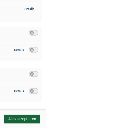
zu Identifikation von Endgeräten anhand automatisch übermittelte
Details
Switch zum Einwilligen bzw. Ablehnen der Kategorie Analyse / 
zu Google Analytics
Details
Switch zum Einwilligen bzw. Ablehnen des Dienstes Google Ana
Switch zum Einwilligen bzw. Ablehnen der Kategorie Sonstige 
zu YouTube
Details
Switch zum Einwilligen bzw. Ablehnen des Dienstes YouTube
Alles akzeptieren