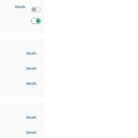
zu Entwicklung und Verbesserung der Angebote
Details
Switch zum Einwilligen bzw. Ablehnen des Dienstes Entwickl
Switch zum Einwilligen bzw. Ablehnen des Dienstes Entwicklu
zu Gewährleistung der Sicherheit, Verhinderung und Aufdeckung v
Details
zu Bereitstellung und Anzeige von Werbung und Inhalten
Details
zu Ihre Entscheidungen zum Datenschutz speichern und übermittel
Details
zu Abgleichung und Kombination von Daten aus unterschiedlichen 
Details
zu Verknüpfung verschiedener Endgeräte
Details