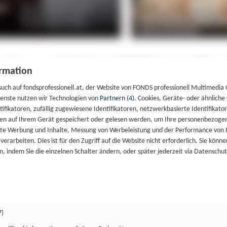
rmation
such auf fondsprofessionell.at, der Website von FONDS professionell Multimedia
ienste nutzen wir Technologien von
Partnern (4)
. Cookies, Geräte- oder ähnliche
entifikatoren, zufällig zugewiesene Identifikatoren, netzwerkbasierte Identifik
en auf Ihrem Gerät gespeichert oder gelesen werden, um Ihre personenbezogen
rte Werbung und Inhalte, Messung von Werbeleistung und der Performance von 
erarbeiten. Dies ist für den Zugriff auf die Website nicht erforderlich. Sie können
, indem Sie die einzelnen Schalter ändern, oder später jederzeit via Datenschu
7)