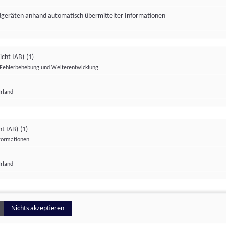
ndgeräten anhand automatisch übermittelter Informationen
icht IAB)
(1)
Fehlerbehebung und Weiterentwicklung
Irland
Impressum
Datenschutzerklärung
Datenschutzeinstellungen
ht IAB)
(1)
nformationen
Irland
ionell
Nichts akzeptieren