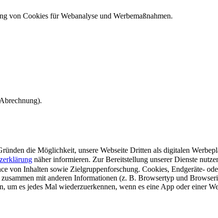
ndung von Cookies für Webanalyse und Werbemaßnahmen.
e Abrechnung).
ünden die Möglichkeit, unsere Webseite Dritten als digitalen Werbeplat
zerklärung
näher informieren.
Zur Bereitstellung unserer Dienste nutz
e von Inhalten sowie Zielgruppenforschung. Cookies, Endgeräte- ode
 zusammen mit anderen Informationen (z. B. Browsertyp und Browserin
n, um es jedes Mal wiederzuerkennen, wenn es eine App oder einer Webs