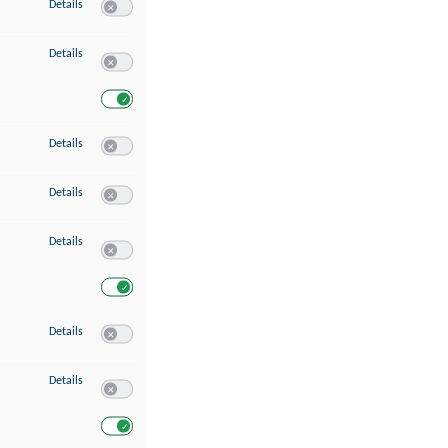
zu Speichern von oder Zugriff auf Informationen auf einem Endgerät
Details
Switch zum Einwilligen bzw. Ablehnen des Dienstes Speichern 
zu Verwendung reduzierter Daten zur Auswahl von Werbeanzeigen
Details
Switch zum Einwilligen bzw. Ablehnen des Dienstes Verwend
Switch zum Einwilligen bzw. Ablehnen des Dienstes Verwendu
zu Erstellung von Profilen für personalisierte Werbung
Details
Switch zum Einwilligen bzw. Ablehnen des Dienstes Erstellung 
zu Verwendung von Profilen zur Auswahl personalisierter Werbung
Details
Switch zum Einwilligen bzw. Ablehnen des Dienstes Verwendun
zu Messung der Werbeleistung
Details
Switch zum Einwilligen bzw. Ablehnen des Dienstes Messung 
Switch zum Einwilligen bzw. Ablehnen des Dienstes Messung d
zu Messung der Performance von Inhalten
Details
Switch zum Einwilligen bzw. Ablehnen des Dienstes Messung 
zu Analyse von Zielgruppen durch Statistiken oder Kombinationen von Dat
Details
Switch zum Einwilligen bzw. Ablehnen des Dienstes Analyse v
Switch zum Einwilligen bzw. Ablehnen des Dienstes Analyse v