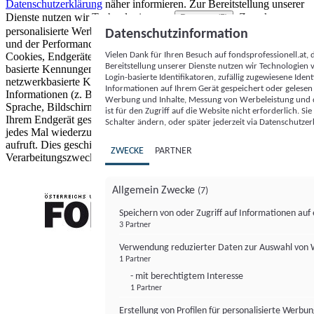
Datenschutzerklärung
näher informieren.
Zur Bereitstellung unserer
Dienste nutzen wir Technologien von
. Zwecke:
Partnern (5)
personalisierte Werbung und Inhalte, Messung von Werbeleistung
Datenschutzinformation
und der Performance von Inhalten sowie Zielgruppenforschung.
Vielen Dank für Ihren Besuch auf fondsprofessionell.at
Cookies, Endgeräte- oder ähnliche Online-Kennungen (z. B. login-
Bereitstellung unserer Dienste nutzen wir Technologien
basierte Kennungen, zufällig generierte Kennungen,
Login-basierte Identifikatoren, zufällig zugewiesene Id
netzwerkbasierte Kennungen) können zusammen mit anderen
Informationen auf Ihrem Gerät gespeichert oder gelese
Informationen (z. B. Browsertyp und Browserinformationen,
Werbung und Inhalte, Messung von Werbeleistung und d
Sprache, Bildschirmgröße, unterstützte Technologien usw.) auf
ist für den Zugriff auf die Website nicht erforderlich. S
Ihrem Endgerät gespeichert oder von dort ausgelesen werden, um es
Schalter ändern, oder später jederzeit via Datenschutzer
jedes Mal wiederzuerkennen, wenn es eine App oder einer Webseite
aufruft. Dies geschieht für einen oder mehrere der hier aufgeführten
ZWECKE
PARTNER
Verarbeitungszwecke.
Allgemein Zwecke
(7)
Speichern von oder Zugriff auf Informationen au
3 Partner
FONDS professionell
Verwendung reduzierter Daten zur Auswahl von
1 Partner
- mit berechtigtem Interesse
1 Partner
Erstellung von Profilen für personalisierte Werbu