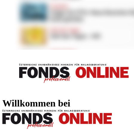
FONDS professionell
FONDS professi
Willkommen bei