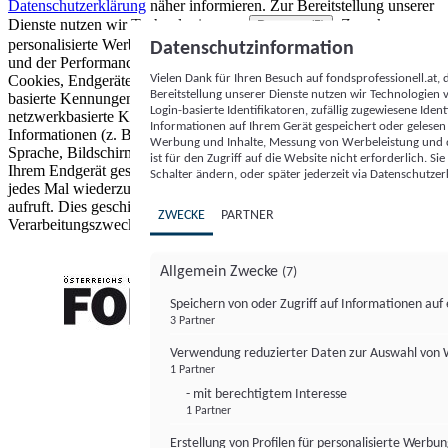
Datenschutzerklärung
näher informieren.
Zur Bereitstellung unserer
Dienste nutzen wir Technologien von
. Zwecke:
Partnern (5)
personalisierte Werbung und Inhalte, Messung von Werbeleistung
Datenschutzinformation
und der Performance von Inhalten sowie Zielgruppenforschung.
Vielen Dank für Ihren Besuch auf fondsprofessionell.at
Cookies, Endgeräte- oder ähnliche Online-Kennungen (z. B. login-
Bereitstellung unserer Dienste nutzen wir Technologien
basierte Kennungen, zufällig generierte Kennungen,
Login-basierte Identifikatoren, zufällig zugewiesene Id
netzwerkbasierte Kennungen) können zusammen mit anderen
Informationen auf Ihrem Gerät gespeichert oder gelese
Informationen (z. B. Browsertyp und Browserinformationen,
Werbung und Inhalte, Messung von Werbeleistung und d
Sprache, Bildschirmgröße, unterstützte Technologien usw.) auf
ist für den Zugriff auf die Website nicht erforderlich. S
Ihrem Endgerät gespeichert oder von dort ausgelesen werden, um es
Schalter ändern, oder später jederzeit via Datenschutzer
jedes Mal wiederzuerkennen, wenn es eine App oder einer Webseite
aufruft. Dies geschieht für einen oder mehrere der hier aufgeführten
ZWECKE
PARTNER
Verarbeitungszwecke.
Allgemein Zwecke
(7)
Speichern von oder Zugriff auf Informationen au
3 Partner
FONDS professionell
Verwendung reduzierter Daten zur Auswahl von
1 Partner
- mit berechtigtem Interesse
1 Partner
Erstellung von Profilen für personalisierte Werbu