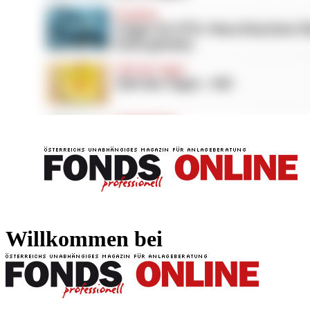
FONDS professionell
FONDS professi
Willkommen bei