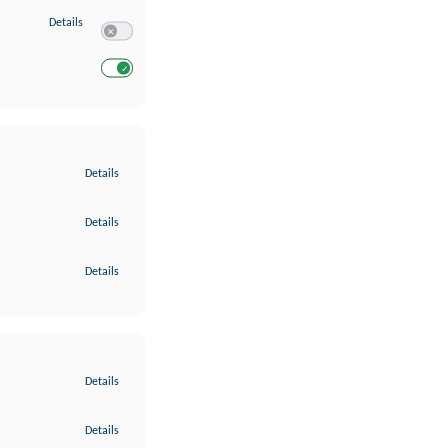
zu Entwicklung und Verbesserung der Angebote
Details
Switch zum Einwilligen bzw. Ablehnen des Dienstes Entwickl
Switch zum Einwilligen bzw. Ablehnen des Dienstes Entwicklu
zu Gewährleistung der Sicherheit, Verhinderung und Aufdeckung v
Details
zu Bereitstellung und Anzeige von Werbung und Inhalten
Details
zu Ihre Entscheidungen zum Datenschutz speichern und übermittel
Details
zu Abgleichung und Kombination von Daten aus unterschiedlichen 
Details
zu Verknüpfung verschiedener Endgeräte
Details