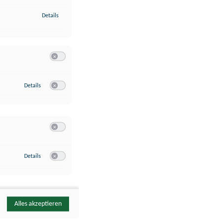
zu Identifikation von Endgeräten anhand automatisch übermittelte
Details
Switch zum Einwilligen bzw. Ablehnen der Kategorie Analyse / 
zu Google Analytics
Details
Switch zum Einwilligen bzw. Ablehnen des Dienstes Google Ana
Switch zum Einwilligen bzw. Ablehnen der Kategorie Sonstige 
zu YouTube
Details
Switch zum Einwilligen bzw. Ablehnen des Dienstes YouTube
Alles akzeptieren