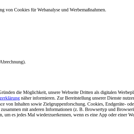
ndung von Cookies für Webanalyse und Werbemaßnahmen.
e Abrechnung).
ünden die Möglichkeit, unsere Webseite Dritten als digitalen Werbeplat
zerklärung
näher informieren.
Zur Bereitstellung unserer Dienste nutz
e von Inhalten sowie Zielgruppenforschung. Cookies, Endgeräte- ode
 zusammen mit anderen Informationen (z. B. Browsertyp und Browserin
n, um es jedes Mal wiederzuerkennen, wenn es eine App oder einer Webs