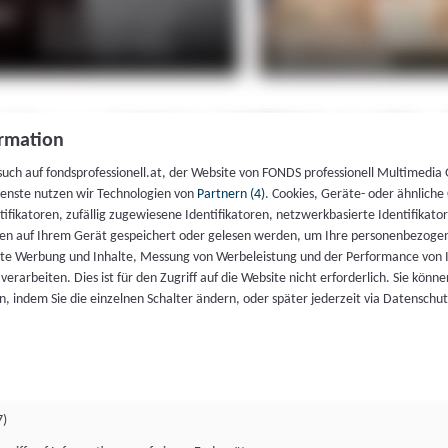
rmation
such auf fondsprofessionell.at, der Website von FONDS professionell Multimedia
ienste nutzen wir Technologien von
Partnern (4)
. Cookies, Geräte- oder ähnliche
entifikatoren, zufällig zugewiesene Identifikatoren, netzwerkbasierte Identifik
en auf Ihrem Gerät gespeichert oder gelesen werden, um Ihre personenbezogen
rte Werbung und Inhalte, Messung von Werbeleistung und der Performance von 
erarbeiten. Dies ist für den Zugriff auf die Website nicht erforderlich. Sie können
, indem Sie die einzelnen Schalter ändern, oder später jederzeit via Datenschu
7)