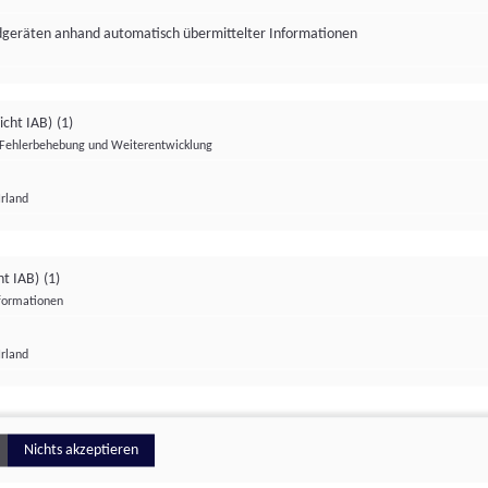
ndgeräten anhand automatisch übermittelter Informationen
icht IAB)
(1)
Fehlerbehebung und Weiterentwicklung
Irland
Impressum
Datenschutzerklärung
Datenschutzeinstellungen
ht IAB)
(1)
nformationen
Irland
ionell
Nichts akzeptieren