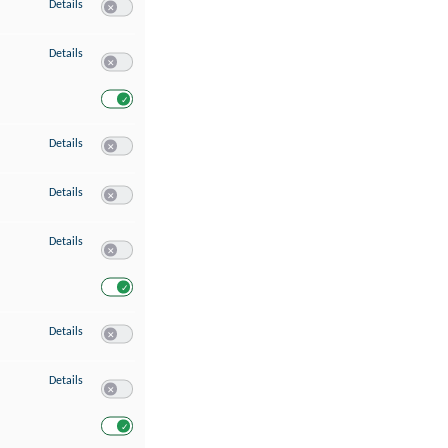
zu Speichern von oder Zugriff auf Informationen auf einem Endgerät
Details
Switch zum Einwilligen bzw. Ablehnen des Dienstes Speichern 
zu Verwendung reduzierter Daten zur Auswahl von Werbeanzeigen
Details
Switch zum Einwilligen bzw. Ablehnen des Dienstes Verwend
Switch zum Einwilligen bzw. Ablehnen des Dienstes Verwendu
zu Erstellung von Profilen für personalisierte Werbung
Details
Switch zum Einwilligen bzw. Ablehnen des Dienstes Erstellung 
zu Verwendung von Profilen zur Auswahl personalisierter Werbung
Details
Switch zum Einwilligen bzw. Ablehnen des Dienstes Verwendun
zu Messung der Werbeleistung
Details
Switch zum Einwilligen bzw. Ablehnen des Dienstes Messung 
Switch zum Einwilligen bzw. Ablehnen des Dienstes Messung d
zu Messung der Performance von Inhalten
Details
Switch zum Einwilligen bzw. Ablehnen des Dienstes Messung 
zu Analyse von Zielgruppen durch Statistiken oder Kombinationen von Dat
Details
Switch zum Einwilligen bzw. Ablehnen des Dienstes Analyse v
Switch zum Einwilligen bzw. Ablehnen des Dienstes Analyse v