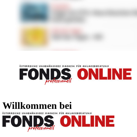
FONDS professionell
FONDS professi
Willkommen bei