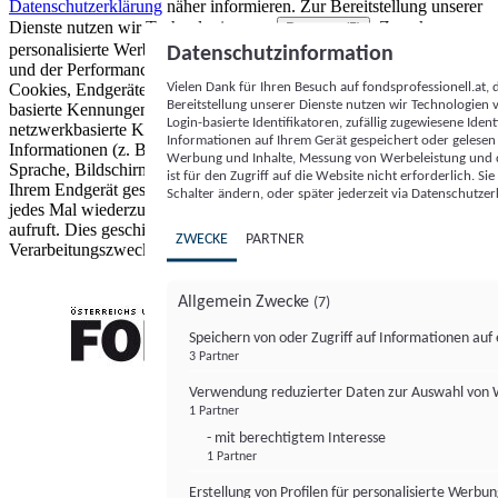
Datenschutzerklärung
näher informieren.
Zur Bereitstellung unserer
Dienste nutzen wir Technologien von
. Zwecke:
Partnern (5)
personalisierte Werbung und Inhalte, Messung von Werbeleistung
Datenschutzinformation
und der Performance von Inhalten sowie Zielgruppenforschung.
Vielen Dank für Ihren Besuch auf fondsprofessionell.at
Cookies, Endgeräte- oder ähnliche Online-Kennungen (z. B. login-
Bereitstellung unserer Dienste nutzen wir Technologien
basierte Kennungen, zufällig generierte Kennungen,
Login-basierte Identifikatoren, zufällig zugewiesene Id
netzwerkbasierte Kennungen) können zusammen mit anderen
Informationen auf Ihrem Gerät gespeichert oder gelese
Informationen (z. B. Browsertyp und Browserinformationen,
Werbung und Inhalte, Messung von Werbeleistung und d
Sprache, Bildschirmgröße, unterstützte Technologien usw.) auf
ist für den Zugriff auf die Website nicht erforderlich. S
Ihrem Endgerät gespeichert oder von dort ausgelesen werden, um es
Schalter ändern, oder später jederzeit via Datenschutzer
jedes Mal wiederzuerkennen, wenn es eine App oder einer Webseite
aufruft. Dies geschieht für einen oder mehrere der hier aufgeführten
ZWECKE
PARTNER
Verarbeitungszwecke.
Allgemein Zwecke
(7)
Speichern von oder Zugriff auf Informationen au
3 Partner
FONDS professionell
Verwendung reduzierter Daten zur Auswahl von
1 Partner
- mit berechtigtem Interesse
1 Partner
Erstellung von Profilen für personalisierte Werbu