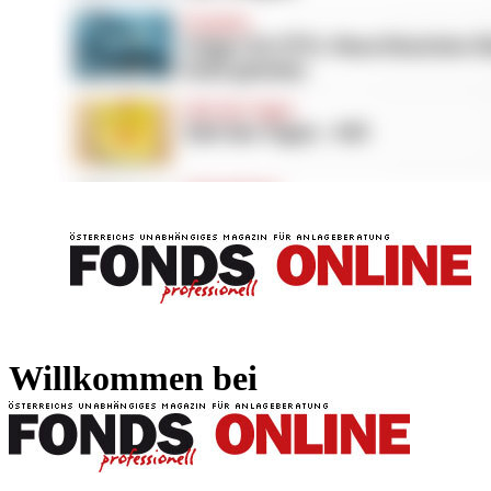
FONDS professionell
FONDS professi
Willkommen bei