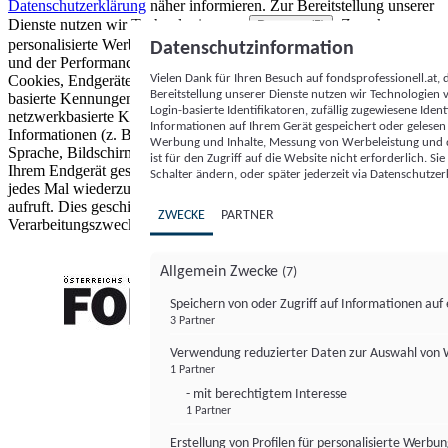
Datenschutzerklärung
näher informieren.
Zur Bereitstellung unserer
Dienste nutzen wir Technologien von
. Zwecke:
Partnern (5)
personalisierte Werbung und Inhalte, Messung von Werbeleistung
Datenschutzinformation
und der Performance von Inhalten sowie Zielgruppenforschung.
Vielen Dank für Ihren Besuch auf fondsprofessionell.at
Cookies, Endgeräte- oder ähnliche Online-Kennungen (z. B. login-
Bereitstellung unserer Dienste nutzen wir Technologien
basierte Kennungen, zufällig generierte Kennungen,
Login-basierte Identifikatoren, zufällig zugewiesene Id
netzwerkbasierte Kennungen) können zusammen mit anderen
Informationen auf Ihrem Gerät gespeichert oder gelese
Informationen (z. B. Browsertyp und Browserinformationen,
Werbung und Inhalte, Messung von Werbeleistung und d
Sprache, Bildschirmgröße, unterstützte Technologien usw.) auf
ist für den Zugriff auf die Website nicht erforderlich. S
Ihrem Endgerät gespeichert oder von dort ausgelesen werden, um es
Schalter ändern, oder später jederzeit via Datenschutzer
jedes Mal wiederzuerkennen, wenn es eine App oder einer Webseite
aufruft. Dies geschieht für einen oder mehrere der hier aufgeführten
ZWECKE
PARTNER
Verarbeitungszwecke.
Allgemein Zwecke
(7)
Speichern von oder Zugriff auf Informationen au
3 Partner
FONDS professionell
Verwendung reduzierter Daten zur Auswahl von
1 Partner
- mit berechtigtem Interesse
1 Partner
Erstellung von Profilen für personalisierte Werbu