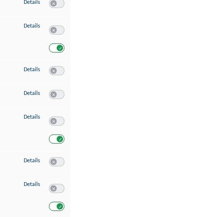
zu Speichern von oder Zugriff auf Informationen auf einem Endgerät
Details
Switch zum Einwilligen bzw. Ablehnen des Dienstes Speichern 
zu Verwendung reduzierter Daten zur Auswahl von Werbeanzeigen
Details
Switch zum Einwilligen bzw. Ablehnen des Dienstes Verwend
Switch zum Einwilligen bzw. Ablehnen des Dienstes Verwendu
zu Erstellung von Profilen für personalisierte Werbung
Details
Switch zum Einwilligen bzw. Ablehnen des Dienstes Erstellung 
zu Verwendung von Profilen zur Auswahl personalisierter Werbung
Details
Switch zum Einwilligen bzw. Ablehnen des Dienstes Verwendun
zu Messung der Werbeleistung
Details
Switch zum Einwilligen bzw. Ablehnen des Dienstes Messung 
Switch zum Einwilligen bzw. Ablehnen des Dienstes Messung d
zu Messung der Performance von Inhalten
Details
Switch zum Einwilligen bzw. Ablehnen des Dienstes Messung 
zu Analyse von Zielgruppen durch Statistiken oder Kombinationen von Dat
Details
Switch zum Einwilligen bzw. Ablehnen des Dienstes Analyse v
Switch zum Einwilligen bzw. Ablehnen des Dienstes Analyse v