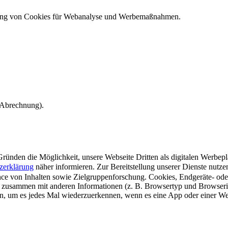
ndung von Cookies für Webanalyse und Werbemaßnahmen.
e Abrechnung).
ünden die Möglichkeit, unsere Webseite Dritten als digitalen Werbeplat
zerklärung
näher informieren.
Zur Bereitstellung unserer Dienste nutz
e von Inhalten sowie Zielgruppenforschung. Cookies, Endgeräte- ode
 zusammen mit anderen Informationen (z. B. Browsertyp und Browserin
n, um es jedes Mal wiederzuerkennen, wenn es eine App oder einer Webs