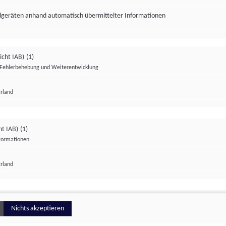
ndgeräten anhand automatisch übermittelter Informationen
icht IAB)
(1)
Fehlerbehebung und Weiterentwicklung
Irland
Impressum
Datenschutzerklärung
Datenschutzeinstellungen
ht IAB)
(1)
nformationen
Irland
ionell
Nichts akzeptieren