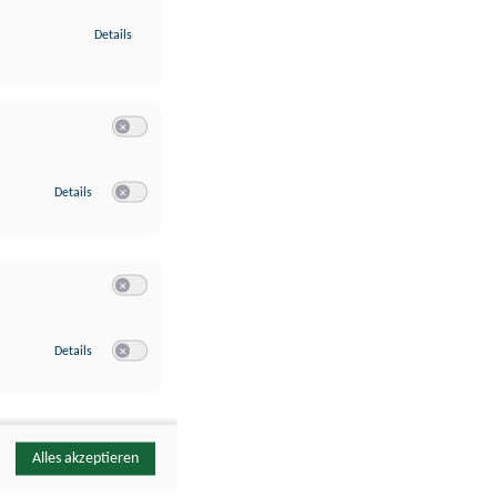
zu Identifikation von Endgeräten anhand automatisch übermittelte
Details
Switch zum Einwilligen bzw. Ablehnen der Kategorie Analyse / 
zu Google Analytics
Details
Switch zum Einwilligen bzw. Ablehnen des Dienstes Google Ana
Switch zum Einwilligen bzw. Ablehnen der Kategorie Sonstige 
zu YouTube
Details
Switch zum Einwilligen bzw. Ablehnen des Dienstes YouTube
Alles akzeptieren