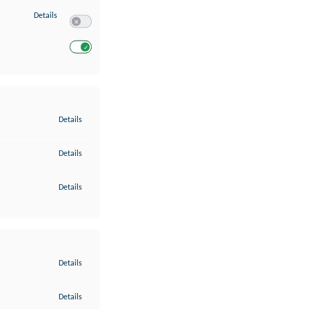
zu Entwicklung und Verbesserung der Angebote
Details
Switch zum Einwilligen bzw. Ablehnen des Dienstes Entwickl
Switch zum Einwilligen bzw. Ablehnen des Dienstes Entwicklu
zu Gewährleistung der Sicherheit, Verhinderung und Aufdeckung v
Details
zu Bereitstellung und Anzeige von Werbung und Inhalten
Details
zu Ihre Entscheidungen zum Datenschutz speichern und übermittel
Details
zu Abgleichung und Kombination von Daten aus unterschiedlichen 
Details
zu Verknüpfung verschiedener Endgeräte
Details