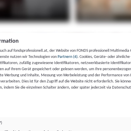
rmation
such auf fondsprofessionell.at, der Website von FONDS professionell Multimedia
ienste nutzen wir Technologien von
Partnern (4)
. Cookies, Geräte- oder ähnliche
entifikatoren, zufällig zugewiesene Identifikatoren, netzwerkbasierte Identifik
en auf Ihrem Gerät gespeichert oder gelesen werden, um Ihre personenbezogen
rte Werbung und Inhalte, Messung von Werbeleistung und der Performance von 
erarbeiten. Dies ist für den Zugriff auf die Website nicht erforderlich. Sie können
, indem Sie die einzelnen Schalter ändern, oder später jederzeit via Datenschu
7)